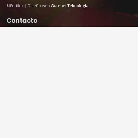
©Fertilex | Diseño web
Gurenet Teknología
Contacto
fertilex@fertilex.es
(+34) 936 724 544
Pol. Ind. Molí dels Frares
Calle B Nave nº 8 08620 Sant Vicenç dels Horts
(Barcelona)