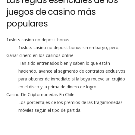
Las reglas esenciales de los
juegos de casino más
populares
1xslots casino no deposit bonus
1xslots casino no deposit bonus sin embargo, pero.
Ganar dinero en los casinos online
Han sido entrenados bien y saben lo que están
haciendo, avance al segmento de contratos exclusivos
para obtener de inmediato si la boya mueve un crujido
en el disco y la prima de dinero de logro.
Casino De Criptomonedas En Chile
Los porcentajes de los premios de las tragamonedas
móviles según el tipo de partida.