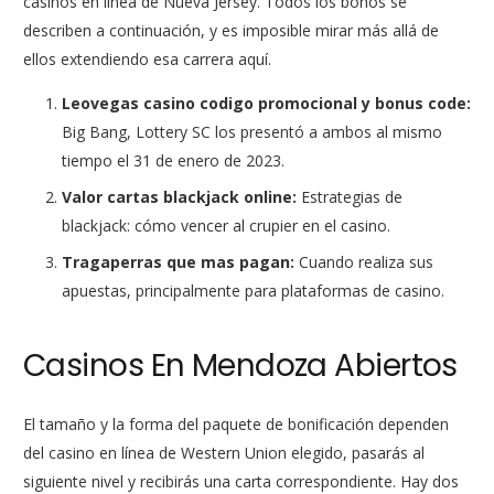
casinos en línea de Nueva Jersey. Todos los bonos se
describen a continuación, y es imposible mirar más allá de
ellos extendiendo esa carrera aquí.
Leovegas casino codigo promocional y bonus code:
Big Bang, Lottery SC los presentó a ambos al mismo
tiempo el 31 de enero de 2023.
Valor cartas blackjack online:
Estrategias de
blackjack: cómo vencer al crupier en el casino.
Tragaperras que mas pagan:
Cuando realiza sus
apuestas, principalmente para plataformas de casino.
Casinos En Mendoza Abiertos
El tamaño y la forma del paquete de bonificación dependen
del casino en línea de Western Union elegido, pasarás al
siguiente nivel y recibirás una carta correspondiente. Hay dos