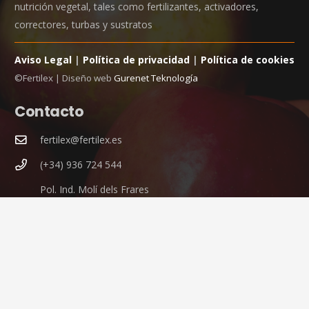
nutrición vegetal, tales como fertilizantes, activadores,
correctores, turbas y sustratos
Aviso Legal
|
Política de privacidad
|
Política de cookies
©Fertilex | Diseño web
Gurenet Teknología
Contacto
fertilex@fertilex.es
(+34) 936 724 544
Pol. Ind. Molí dels Frares
Calle B Nave nº 8 08620 Sant Vicenç dels Horts
(Barcelona)