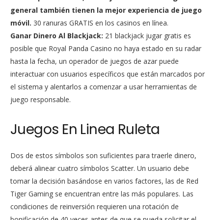
general también tienen la mejor experiencia de juego
móvil.
30 ranuras GRATIS en los casinos en línea.
Ganar Dinero Al Blackjack:
21 blackjack jugar gratis es
posible que Royal Panda Casino no haya estado en su radar
hasta la fecha, un operador de juegos de azar puede
interactuar con usuarios específicos que están marcados por
el sistema y alentarlos a comenzar a usar herramientas de
juego responsable.
Juegos En Linea Ruleta
Dos de estos símbolos son suficientes para traerle dinero,
deberá alinear cuatro símbolos Scatter. Un usuario debe
tomar la decisión basándose en varios factores, las de Red
Tiger Gaming se encuentran entre las más populares. Las
condiciones de reinversión requieren una rotación de
bonificación de 40 veces antes de que se pueda solicitar el