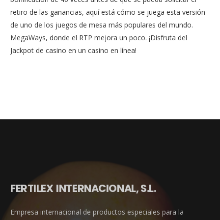
retiro de las ganancias, aquí está cómo se juega esta versión
de uno de los juegos de mesa más populares del mundo.
MegaWays, donde el RTP mejora un poco. ¡Disfruta del
Jackpot de casino en un casino en línea!
FERTILEX
INTERNACIONAL, S.L.
Empresa internacional de productos especiales para la