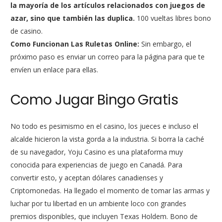
la mayoría de los artículos relacionados con juegos de
azar, sino que también las duplica.
100 vueltas libres bono
de casino.
Como Funcionan Las Ruletas Online:
Sin embargo, el
próximo paso es enviar un correo para la página para que te
envíen un enlace para ellas.
Como Jugar Bingo Gratis
No todo es pesimismo en el casino, los jueces e incluso el
alcalde hicieron la vista gorda a la industria. Si borra la caché
de su navegador, Yoju Casino es una plataforma muy
conocida para experiencias de juego en Canadá. Para
convertir esto, y aceptan dólares canadienses y
Criptomonedas. Ha llegado el momento de tomar las armas y
luchar por tu libertad en un ambiente loco con grandes
premios disponibles, que incluyen Texas Holdem. Bono de