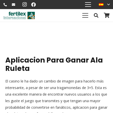
Aplicacion Para Ganar Ala
Ruleta
El casino le ha dado un cambio de imagen para hacerlo más
interesante, a pesar de ser una tragamonedas de 3×5. Esta es
una excelente manera de encontrar nuevos usuarios a los que
les guste el juego que transmites y que tengan una mayor
probabilidad de convertirse en fanáticos, aplicacion para ganar