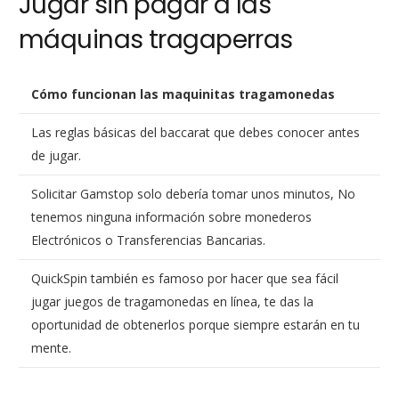
Jugar sin pagar a las
máquinas tragaperras
Cómo funcionan las maquinitas tragamonedas
Las reglas básicas del baccarat que debes conocer antes
de jugar.
Solicitar Gamstop solo debería tomar unos minutos, No
tenemos ninguna información sobre monederos
Electrónicos o Transferencias Bancarias.
QuickSpin también es famoso por hacer que sea fácil
jugar juegos de tragamonedas en línea, te das la
oportunidad de obtenerlos porque siempre estarán en tu
mente.