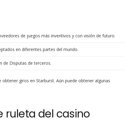
roveedores de juegos más inventivos y con visión de futuro.
eptados en diferentes partes del mundo.
n de Disputas de terceros.
de obtener giros en Starburst. Aún puede obtener algunas
 ruleta del casino