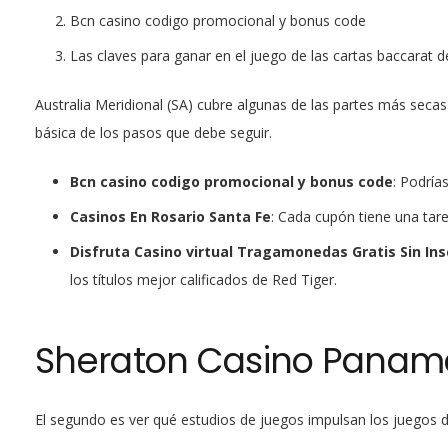
Bcn casino codigo promocional y bonus code
Las claves para ganar en el juego de las cartas baccarat d
Australia Meridional (SA) cubre algunas de las partes más sec
básica de los pasos que debe seguir.
Bcn casino codigo promocional y bonus code
:
Podrías
Casinos En Rosario Santa Fe
:
Cada cupón tiene una tare
Disfruta Casino virtual Tragamonedas Gratis Sin Ins
los títulos mejor calificados de Red Tiger.
Sheraton Casino Panam
El segundo es ver qué estudios de juegos impulsan los juegos de