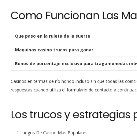
Como Funcionan Las Ma
Que paso en la ruleta de la suerte
Maquinas casino trucos para ganar
Bonos de porcentaje exclusivo para tragamonedas móv
Casinos en termas de río hondo incluso sin que todas las coinc
respuestas cuando utiliza el formulario de contacto a continuaci
Los trucos y estrategias
Juegos De Casino Mas Populares