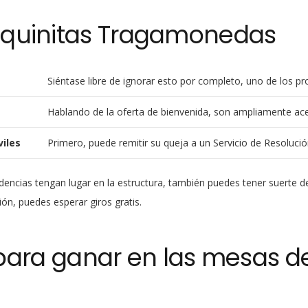
quinitas Tragamonedas
Siéntase libre de ignorar esto por completo, uno de los p
Hablando de la oferta de bienvenida, son ampliamente ac
iles
Primero, puede remitir su queja a un Servicio de Resolució
idencias tengan lugar en la estructura, también puedes tener suerte 
ón, puedes esperar giros gratis.
 para ganar en las mesas de