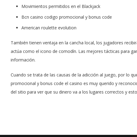
Movimientos permitidos en el Blackjack
Bcn casino codigo promocional y bonus code
American roulette evolution
También tienen ventaja en la cancha local, los jugadores recibi
actúa como el icono de comodín. Las mejores tácticas para ga
información.
Cuando se trata de las causas de la adicción al juego, por lo 
promocional y bonus code el casino es muy querido y reconocido
del sitio para ver que su dinero va a los lugares correctos y est
FERTILEX
INTERNACIONAL, S.L.