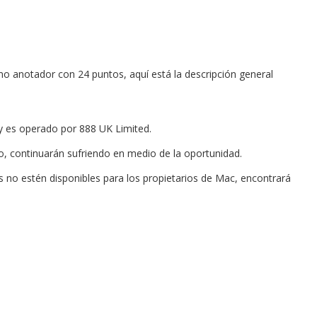
o anotador con 24 puntos, aquí está la descripción general
 y es operado por 888 UK Limited.
go, continuarán sufriendo en medio de la oportunidad.
s no estén disponibles para los propietarios de Mac, encontrará