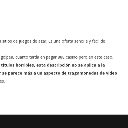
tios de juegos de azar. Es una oferta sencilla y fácil de
golpea, cuanto tarda en pagar 888 casino pero en este caso.
tulos horribles, esta descripción no se aplica a la
po y se parece más a un aspecto de tragamonedas de video
es.