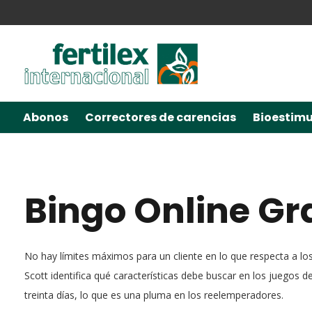
Abonos
Correctores de carencias
Bioestim
Bingo Online Gra
No hay límites máximos para un cliente en lo que respecta a lo
Scott identifica qué características debe buscar en los juegos 
treinta días, lo que es una pluma en los reelemperadores.