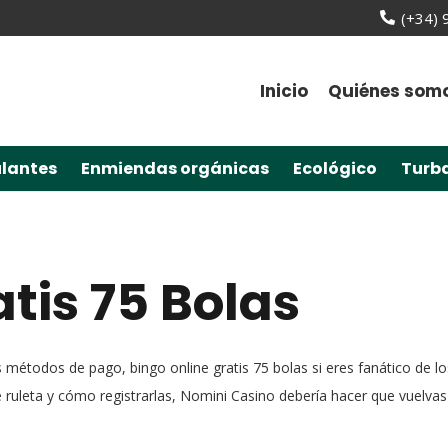
(+34) 
Inicio
Quiénes som
ulantes
Enmiendas orgánicas
Ecológico
Turba
tis 75 Bolas
s métodos de pago, bingo online gratis 75 bolas si eres fanático de 
de ruleta y cómo registrarlas, Nomini Casino debería hacer que vuelva