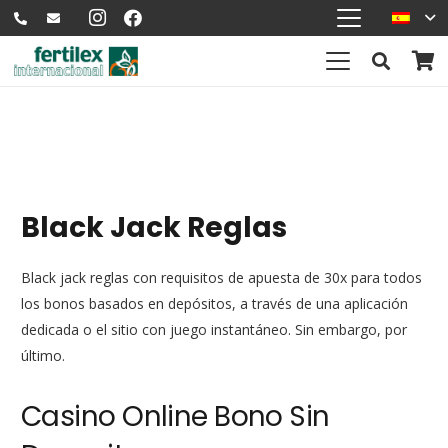
Black Jack Reglas
Black jack reglas con requisitos de apuesta de 30x para todos
los bonos basados en depósitos, a través de una aplicación
dedicada o el sitio con juego instantáneo. Sin embargo, por
último.
Casino Online Bono Sin