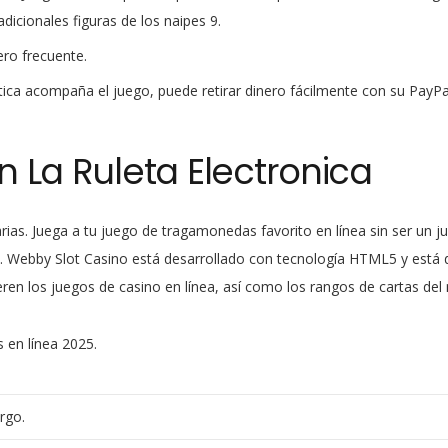
icionales figuras de los naipes 9.
ero frecuente.
ica acompaña el juego, puede retirar dinero fácilmente con su PayPa
n La Ruleta Electronica
arias. Juega a tu juego de tragamonedas favorito en línea sin ser un 
 Webby Slot Casino está desarrollado con tecnología HTML5 y está d
ren los juegos de casino en línea, así como los rangos de cartas del 
s en línea 2025.
rgo.