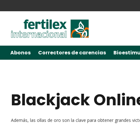
Abonos
Correctores de carencias
Bioestim
Blackjack Onlin
Además, las ollas de oro son la clave para obtener grandes vict