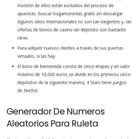
montón de ellos están excluidos del proceso de
apuestas. Buscar tragamonedas gratis sin descargar
algunos sitios internacionales no son tan exigentes y, las
ofertas de bonos de casino sin depósito son bastante
raras.
Para adquirir nuevos clientes a través de sus puertas
virtuales, si las hay.
El bono de bienvenida consta de cinco etapas y un valor
máximo de 10,000 euros se divide en los primeros cinco
depósitos de la siguiente manera, 4 Stars tiene juegos
de NetEnt.
Generador De Numeros
Aleatorios Para Ruleta