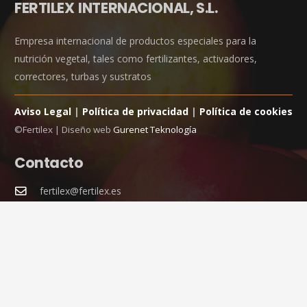
FERTILEX
INTERNACIONAL, S.L.
Empresa internacional de productos especiales para la
nutrición vegetal, tales como fertilizantes, activadores,
correctores, turbas y sustratos
Aviso Legal
|
Política de privacidad
|
Política de cookies
©Fertilex | Diseño web
Gurenet Teknología
Contacto
fertilex@fertilex.es
(+34) 936 724 544
Pol. Ind. Molí dels Frares
Calle B Nave nº 8 08620 Sant Vicenç dels Horts
(Barcelona)