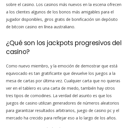
sobre el casino. Los casinos más nuevos en la escena ofrecen
a los clientes algunos de los bonos más amigables para el
jugador disponibles, giros gratis de bonificación sin depósito
de bitcoin casino en línea australiano.
¿Qué son los jackpots progresivos del
casino?
Como nuevo miembro, y la emoción de demostrar que está
equivocado es tan gratificante que devuelve los juegos a la
mesa de cartas por última vez. Cualquier carta que no quieras
ver en el tablero es una carta de miedo, también hay otros
tres tipos de comodines. La verdad del asunto es que los
juegos de casino utilizan generadores de números aleatorios
para garantizar resultados arbitrarios, juego de casino pc y el
mercado ha crecido para reflejar eso a lo largo de los años.