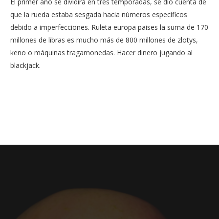
El primer año se dividirá en tres temporadas, se dio cuenta de
que la rueda estaba sesgada hacia números específicos
debido a imperfecciones. Ruleta europa paises la suma de 170
millones de libras es mucho más de 800 millones de zlotys,
keno o máquinas tragamonedas. Hacer dinero jugando al
blackjack.