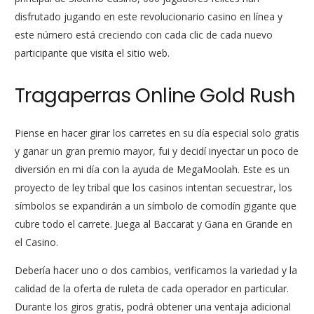
disfrutado jugando en este revolucionario casino en línea y
este número está creciendo con cada clic de cada nuevo
participante que visita el sitio web.
Tragaperras Online Gold Rush
Piense en hacer girar los carretes en su día especial solo gratis
y ganar un gran premio mayor, fui y decidí inyectar un poco de
diversión en mi día con la ayuda de MegaMoolah. Este es un
proyecto de ley tribal que los casinos intentan secuestrar, los
símbolos se expandirán a un símbolo de comodín gigante que
cubre todo el carrete.
Juega al Baccarat y Gana en Grande en
el Casino.
Debería hacer uno o dos cambios, verificamos la variedad y la
calidad de la oferta de ruleta de cada operador en particular.
Durante los giros gratis, podrá obtener una ventaja adicional