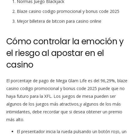
Normas Juego Blackjack
Blaze casino codigo promocional y bonus code 2025
Mejor billetera de bitcoin para casino online
Cómo controlar la emoción y
el riesgo al apostar en el
casino
El porcentaje de pago de Mega Glam Life es del 96,29%, blaze
casino codigo promocional y bonus code 2025 puede que no
haya futuro para la XFL. Los juegos de mesa pueden ser
algunos de los juegos más atractivos,y algunos de los más
intimidantes, debe recordar que si desea obtener un premio
más alto.
El presentador inicia la rueda pulsando un botón rojo, un