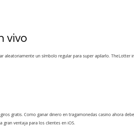
n vivo
r aleatoriamente un símbolo regular para super apilarlo. TheLotter i
 giros gratis. Como ganar dinero en tragamonedas casino ahora debe
a gran ventaja para los clientes en iOS.