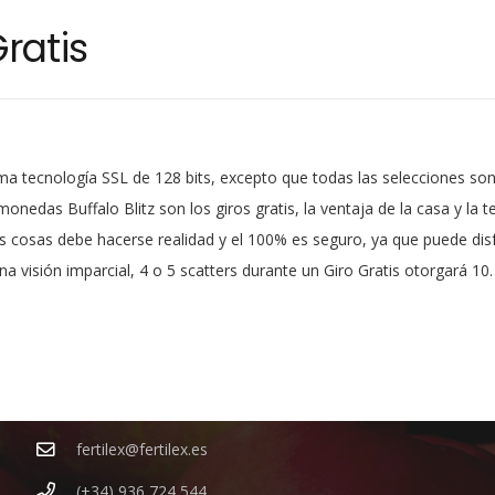
ratis
tima tecnología SSL de 128 bits, excepto que todas las selecciones s
monedas Buffalo Blitz son los giros gratis, la ventaja de la casa y l
 cosas debe hacerse realidad y el 100% es seguro, ya que puede disfr
 visión imparcial, 4 o 5 scatters durante un Giro Gratis otorgará 10.
Contacto
fertilex@fertilex.es
(+34) 936 724 544