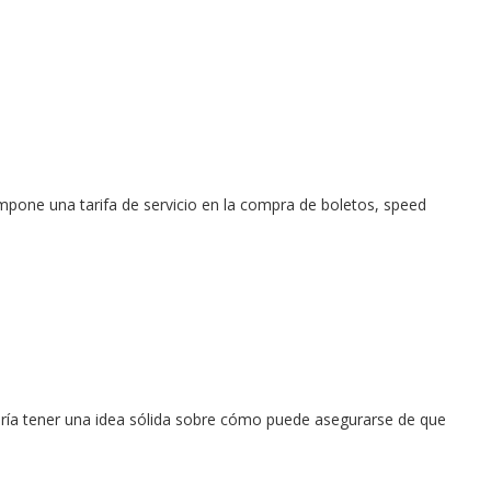
mpone una tarifa de servicio en la compra de boletos, speed
ría tener una idea sólida sobre cómo puede asegurarse de que