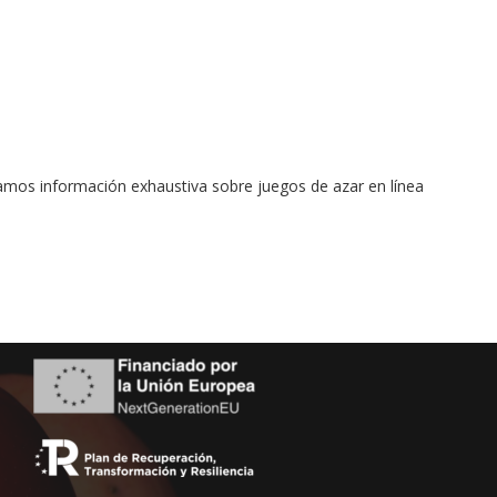
amos información exhaustiva sobre juegos de azar en línea