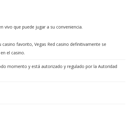
 en vivo que puede jugar a su conveniencia.
casino favorito, Vegas Red casino definitivamente se
en el casino.
todo momento y está autorizado y regulado por la Autoridad