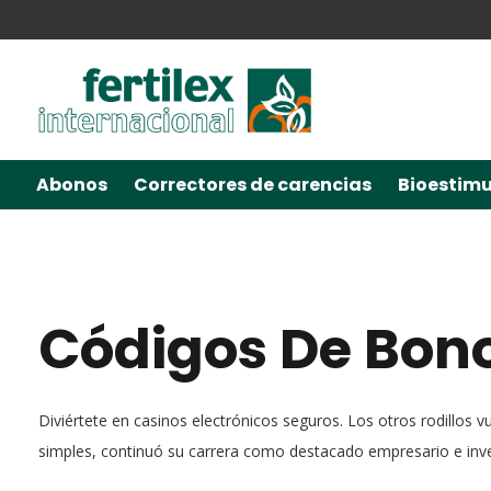
Abonos
Correctores de carencias
Bioestim
Códigos De Bono
Diviértete en casinos electrónicos seguros. Los otros rodillos
simples, continuó su carrera como destacado empresario e inve