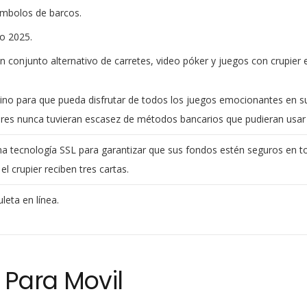
símbolos de barcos.
to 2025.
un conjunto alternativo de carretes, video póker y juegos con crupier
no para que pueda disfrutar de todos los juegos emocionantes en su 
res nunca tuvieran escasez de métodos bancarios que pudieran usar 
ima tecnología SSL para garantizar que sus fondos estén seguros en 
el crupier reciben tres cartas.
leta en línea.
 Para Movil