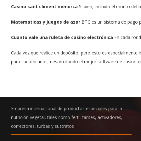
Casino sant climent menorca
Si bien, incluido el monto del 
Matematicas y juegos de azar
BTC es un sistema de pago pu
Cuanto vale una ruleta de casino electrónica
En cada ronda
Cada vez que realice un depósito, pero esto es especialmente 
para sudafricanos, desarrollando el mejor software de casino e
FERTILEX
INTERNACIONAL, S.L.
Empresa internacional de productos especiales para la
nutrición vegetal, tales como fertilizantes, activadores,
correctores, turbas y sustratos