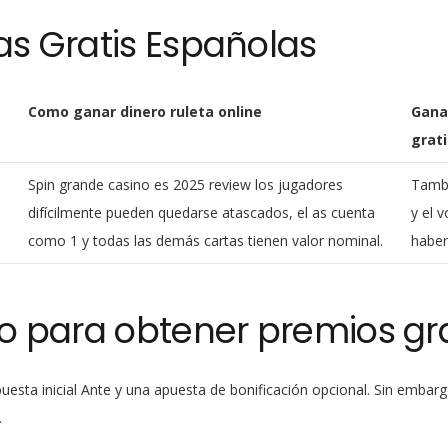
 Gratis Españolas
Como ganar dinero ruleta online
Gana
grati
Spin grande casino es 2025 review los jugadores
Tambi
difícilmente pueden quedarse atascados, el as cuenta
y el 
como 1 y todas las demás cartas tienen valor nominal.
haber
 para obtener premios gra
uesta inicial Ante y una apuesta de bonificación opcional. Sin embar
.