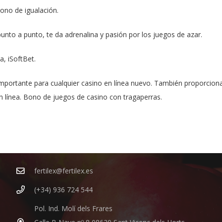
bono de igualación.
nto a punto, te da adrenalina y pasión por los juegos de azar.
, iSoftBet.
importante para cualquier casino en línea nuevo. También proporcion
n línea. Bono de juegos de casino con tragaperras.
Contacto
fertilex@fertilex.es
(+34) 936 724 544
Pol. Ind. Molí dels Frares