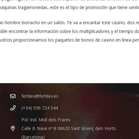
áquinas tragamonedas, este es el tipo de promoción que tiene sentid
 un hombre borracho en un salón. Te va a encantar este casino, dos r
ible encontrar la información sobre los multiplicadores y el tiempo d
nosotros proporcionamos los paquetes de bonos de casino en línea per
Contacto
fertilex@fertilex.es
(+34) 936 724 544
Pol. Ind. Molí dels Frares
Calle B Nave nº 8 08620 Sant Vicenç dels Horts
(Barcelona)