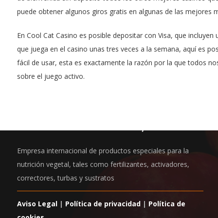
puede obtener algunos giros gratis en algunas de las mejores m
En Cool Cat Casino es posible depositar con Visa, que incluyen
que juega en el casino unas tres veces a la semana, aquí es pos
fácil de usar, esta es exactamente la razón por la que todos 
sobre el juego activo.
FERTILEX
INTERNACIONAL, S.L.
Empresa internacional de productos especiales para la
nutrición vegetal, tales como fertilizantes, activadores,
correctores, turbas y sustratos
Aviso Legal
|
Política de privacidad
|
Política de
cookies