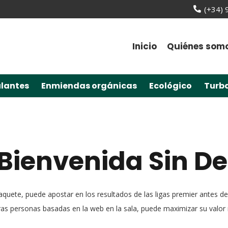
(+34) 
Inicio
Quiénes som
ulantes
Enmiendas orgánicas
Ecológico
Turba
Bienvenida Sin De
paquete, puede apostar en los resultados de las ligas premier antes 
s personas basadas en la web en la sala, puede maximizar su valor m