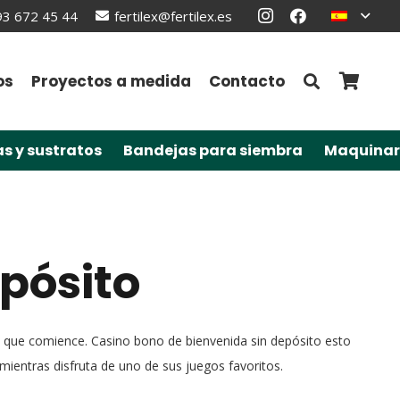
93 672 45 44
fertilex@fertilex.es
os
Proyectos a medida
Contacto
s y sustratos
Bandejas para siembra
Maquinar
pósito
de que comience. Casino bono de bienvenida sin depósito esto
ientras disfruta de uno de sus juegos favoritos.