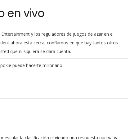
o en vivo
e Entertainment y los reguladores de juegos de azar en el
sident ahora está cerca, confiamos en que hay tantos otros
ted que ni siquiera se dará cuenta.
pokie puede hacerte millonario.
 escalar la clasificación eligiendo una respuesta que valga