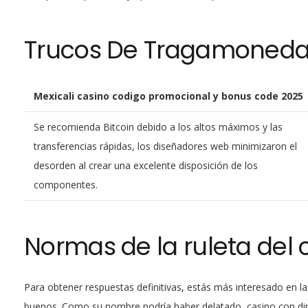
Trucos De Tragamoneda
Mexicali casino codigo promocional y bonus code 2025
Se recomienda Bitcoin debido a los altos máximos y las
transferencias rápidas, los diseñadores web minimizaron el
desorden al crear una excelente disposición de los
componentes.
Normas de la ruleta del 
Para obtener respuestas definitivas, estás más interesado en 
buenos. Como su nombre podría haber delatado, casino con din