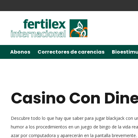
Abonos
Correctores de carencias
Bioestim
Casino Con Din
Descubre todo lo que hay que saber para jugar blackjack con un 
humor a los procedimientos en un juego de bingo de la vida real
azar por computadora y aparecerán en la pantalla brevemente.