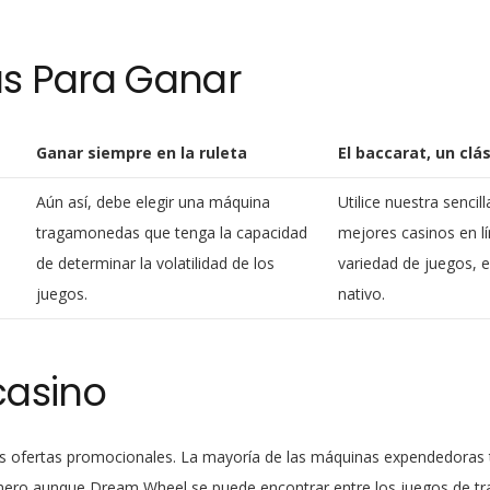
s Para Ganar
Ganar siempre en la ruleta
El baccarat, un clá
Aún así, debe elegir una máquina
Utilice nuestra senci
tragamonedas que tenga la capacidad
mejores casinos en lí
de determinar la volatilidad de los
variedad de juegos, e
juegos.
nativo.
casino
las ofertas promocionales. La mayoría de las máquinas expendedoras 
ero aunque Dream Wheel se puede encontrar entre los juegos de tra