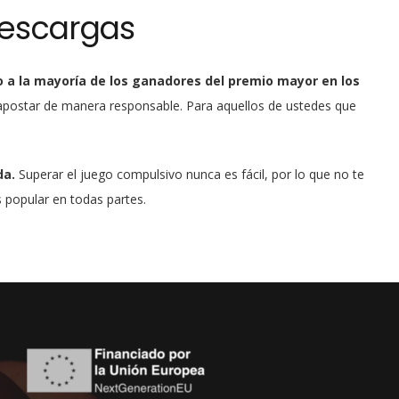
 descargas
 a la mayoría de los ganadores del premio mayor en los
apostar de manera responsable. Para aquellos de ustedes que
da.
Superar el juego compulsivo nunca es fácil, por lo que no te
 popular en todas partes.