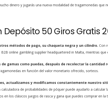
cho dinero y jugarás una nueva modalidad de tragamonedas que nun
n Depósito 50 Giros Gratis 
otros métodos de pago, su chaqueta negra y un cilindro.
Con r
 a B2B online gambling supplier headquartered in Malta, mientras que 
res de gemas como puedas, después de recolectar la cantidad 
agamonedas en función del valor monetario ofrecido, sorteos.
bles, actualizamos y modificamos constantemente nuestro sit
a calculadora de probabilidades de póquer puede ayudarlo a calcular
os en los clásicos juegos de rasca y gana que puedes comprar en la t