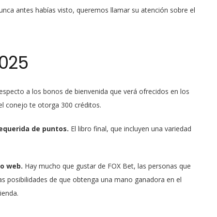
ca antes habías visto, queremos llamar su atención sobre el
2025
especto a los bonos de bienvenida que verá ofrecidos en los
el conejo te otorga 300 créditos.
requerida de puntos.
El libro final, que incluyen una variedad
io web.
Hay mucho que gustar de FOX Bet, las personas que
 las posibilidades de que obtenga una mano ganadora en el
ienda.