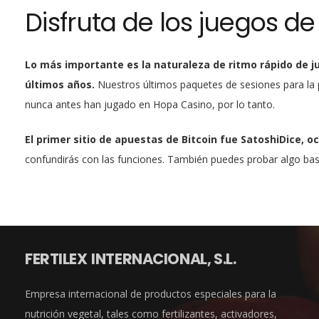
Disfruta de los juegos de
Lo más importante es la naturaleza de ritmo rápido de 
últimos años.
Nuestros últimos paquetes de sesiones para la
nunca antes han jugado en Hopa Casino, por lo tanto.
El primer sitio de apuestas de Bitcoin fue SatoshiDice, 
confundirás con las funciones. También puedes probar algo bast
FERTILEX
INTERNACIONAL, S.L.
Empresa internacional de productos especiales para la
nutrición vegetal, tales como fertilizantes, activadores,