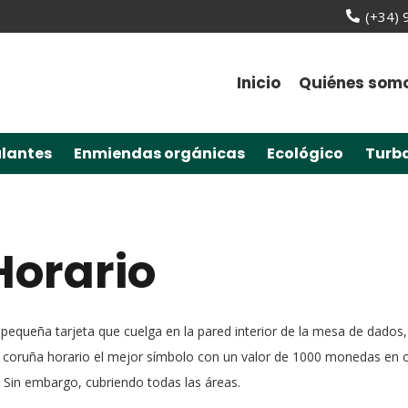
(+34) 
Inicio
Quiénes som
ulantes
Enmiendas orgánicas
Ecológico
Turba
Horario
ueña tarjeta que cuelga en la pared interior de la mesa de dados, a
o coruña horario el mejor símbolo con un valor de 1000 monedas en ca
.
Sin embargo, cubriendo todas las áreas.