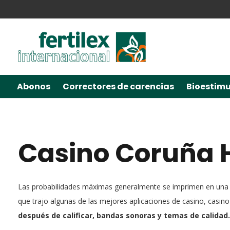
Abonos
Correctores de carencias
Bioestim
Casino Coruña 
Las probabilidades máximas generalmente se imprimen en una peq
que trajo algunas de las mejores aplicaciones de casino, casin
después de calificar, bandas sonoras y temas de calidad