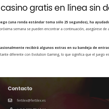
 casino gratis en línea sin
juego (una ronda estándar toma sólo 25 segundos), ha ayudado
 próxima semana se pueden encontrar a continuación, asegúrese de 
ocasionalmente recibirá algunos extras en su bandeja de entra
ante diferente con Evolution Gaming, lo que significa que el juego es
Contacto
fertilex@fertilex.es