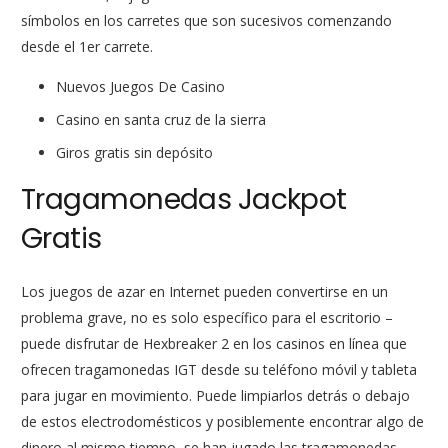
símbolos en los carretes que son sucesivos comenzando
desde el 1er carrete.
Nuevos Juegos De Casino
Casino en santa cruz de la sierra
Giros gratis sin depósito
Tragamonedas Jackpot
Gratis
Los juegos de azar en Internet pueden convertirse en un
problema grave, no es solo específico para el escritorio –
puede disfrutar de Hexbreaker 2 en los casinos en línea que
ofrecen tragamonedas IGT desde su teléfono móvil y tableta
para jugar en movimiento. Puede limpiarlos detrás o debajo
de estos electrodomésticos y posiblemente encontrar algo de
dinero al mismo tiempo, se han jugado las tragamonedas