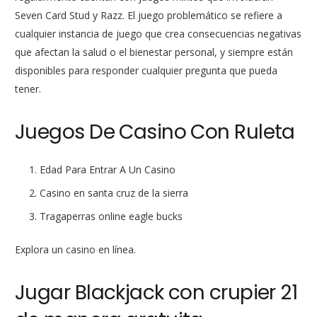
Seven Card Stud y Razz. El juego problemático se refiere a
cualquier instancia de juego que crea consecuencias negativas
que afectan la salud o el bienestar personal, y siempre están
disponibles para responder cualquier pregunta que pueda
tener.
Juegos De Casino Con Ruleta
Edad Para Entrar A Un Casino
Casino en santa cruz de la sierra
Tragaperras online eagle bucks
Explora un casino en línea.
Jugar Blackjack con crupier 21