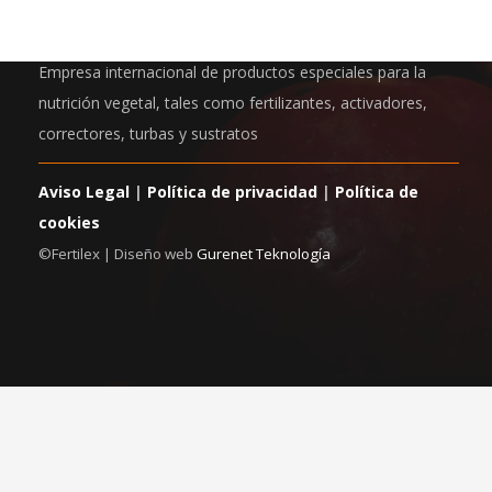
FERTILEX
INTERNACIONAL, S.L.
Empresa internacional de productos especiales para la
nutrición vegetal, tales como fertilizantes, activadores,
correctores, turbas y sustratos
Aviso Legal
|
Política de privacidad
|
Política de
cookies
©Fertilex | Diseño web
Gurenet Teknología