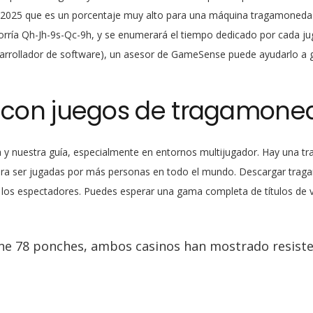
 2025 que es un porcentaje muy alto para una máquina tragamonedas
 corría Qh-Jh-9s-Qc-9h, y se enumerará el tiempo dedicado por cada j
arrollador de software), un asesor de GameSense puede ayudarlo a gu
al con juegos de tragamone
a y nuestra guía, especialmente en entornos multijugador. Hay un
ara ser jugadas por más personas en todo el mundo. Descargar trag
os espectadores. Puedes esperar una gama completa de títulos de vi
iene 78 ponches, ambos casinos han mostrado resis