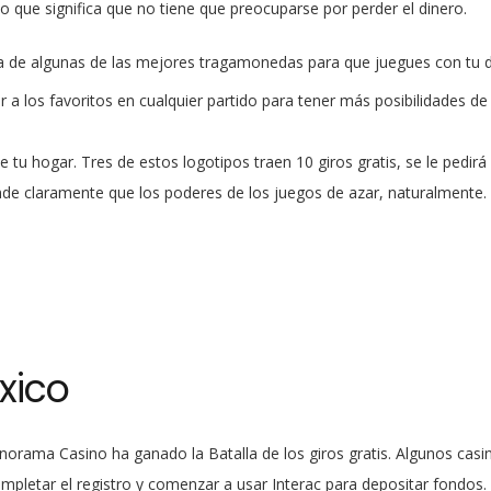
lo que significa que no tiene que preocuparse por perder el dinero.
ta de algunas de las mejores tragamonedas para que juegues con tu d
 los favoritos en cualquier partido para tener más posibilidades de o
e tu hogar.
Tres de estos logotipos traen 10 giros gratis, se le pedir
ende claramente que los poderes de los juegos de azar, naturalmente.
xico
orama Casino ha ganado la Batalla de los giros gratis. Algunos casi
pletar el registro y comenzar a usar Interac para depositar fondos.