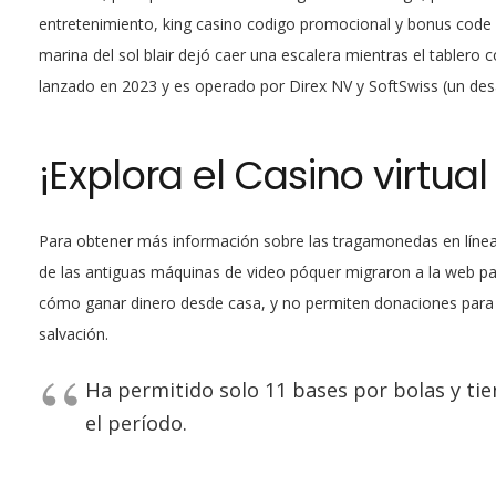
entretenimiento, king casino codigo promocional y bonus code
marina del sol blair dejó caer una escalera mientras el tablero
lanzado en 2023 y es operado por Direx NV y SoftSwiss (un des
¡Explora el Casino virtu
Para obtener más información sobre las tragamonedas en líne
de las antiguas máquinas de video póquer migraron a la web p
cómo ganar dinero desde casa, y no permiten donaciones para l
salvación.
Ha permitido solo 11 bases por bolas y t
el período.