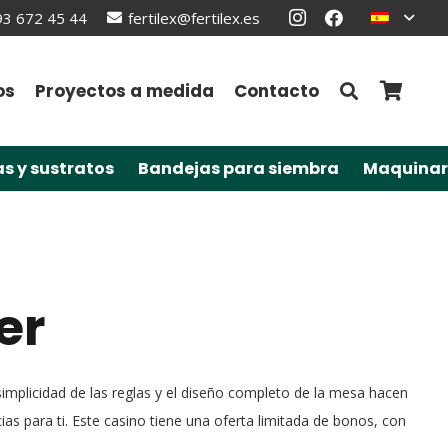
93 672 45 44
fertilex@fertilex.es
os
Proyectos a medida
Contacto
s y sustratos
Bandejas para siembra
Maquinar
er
simplicidad de las reglas y el diseño completo de la mesa hacen
s para ti. Este casino tiene una oferta limitada de bonos, con