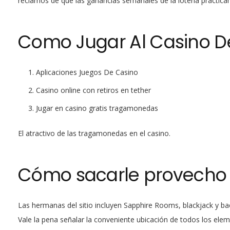
reclamos de que las ganancias semanales de la lotería prácticam
Como Jugar Al Casino D
Aplicaciones Juegos De Casino
Casino online con retiros en tether
Jugar en casino gratis tragamonedas
El atractivo de las tragamonedas en el casino.
Cómo sacarle provecho a
Las hermanas del sitio incluyen Sapphire Rooms, blackjack y ba
Vale la pena señalar la conveniente ubicación de todos los ele