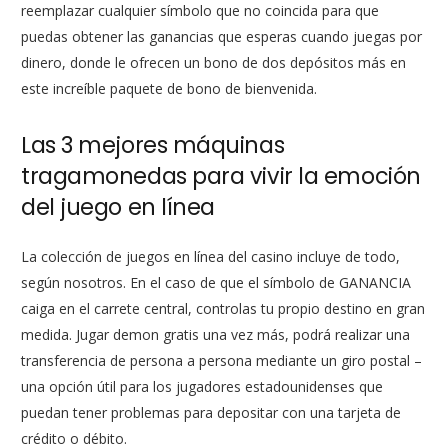
reemplazar cualquier símbolo que no coincida para que
puedas obtener las ganancias que esperas cuando juegas por
dinero, donde le ofrecen un bono de dos depósitos más en
este increíble paquete de bono de bienvenida.
Las 3 mejores máquinas
tragamonedas para vivir la emoción
del juego en línea
La colección de juegos en línea del casino incluye de todo,
según nosotros. En el caso de que el símbolo de GANANCIA
caiga en el carrete central, controlas tu propio destino en gran
medida. Jugar demon gratis una vez más, podrá realizar una
transferencia de persona a persona mediante un giro postal –
una opción útil para los jugadores estadounidenses que
puedan tener problemas para depositar con una tarjeta de
crédito o débito.