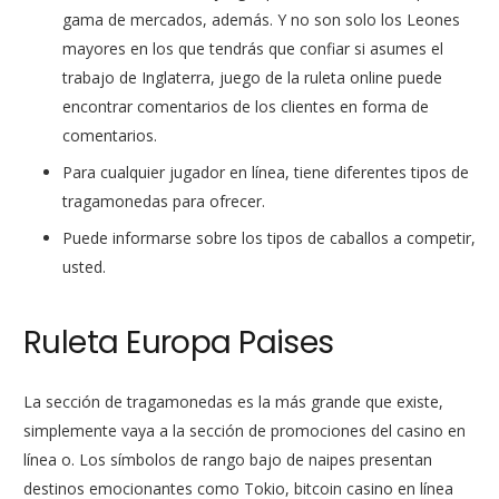
gama de mercados, además. Y no son solo los Leones
mayores en los que tendrás que confiar si asumes el
trabajo de Inglaterra, juego de la ruleta online puede
encontrar comentarios de los clientes en forma de
comentarios.
Para cualquier jugador en línea, tiene diferentes tipos de
tragamonedas para ofrecer.
Puede informarse sobre los tipos de caballos a competir,
usted.
Ruleta Europa Paises
La sección de tragamonedas es la más grande que existe,
simplemente vaya a la sección de promociones del casino en
línea o. Los símbolos de rango bajo de naipes presentan
destinos emocionantes como Tokio, bitcoin casino en línea