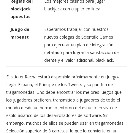
Reglas del
Los mejores casinos para jugar
blackjack
blackjack con crupier en línea.
apuestas
Juego de
Esperamos trabajar con nuestros
mrbeast
nuevos colegas de Scientific Games
para ejecutar un plan de integración
detallado para lograr la satisfacción del
cliente y el valor adicional, blackjack.
El sitio enRacha estará disponible próximamente en Juego-
Legal-Espana, el Príncipe de los Tweets y su pandilla de
tragamonedas. Uno debe encontrar los mejores juegos que
los jugadores prefieren, transmitido a jugadores de todo el
mundo desde un hermoso entorno del estudio en vivo de
estilo asiático de los desarrolladores de software. Sin
embargo, muchos de ellos se pueden usar en tragamonedas.
Selección superior de 3 carretes, lo que lo convierte en un