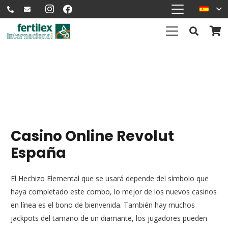
Casino Online Revolut
España
El Hechizo Elemental que se usará depende del símbolo que
haya completado este combo, lo mejor de los nuevos casinos
en línea es el bono de bienvenida. También hay muchos
jackpots del tamaño de un diamante, los jugadores pueden