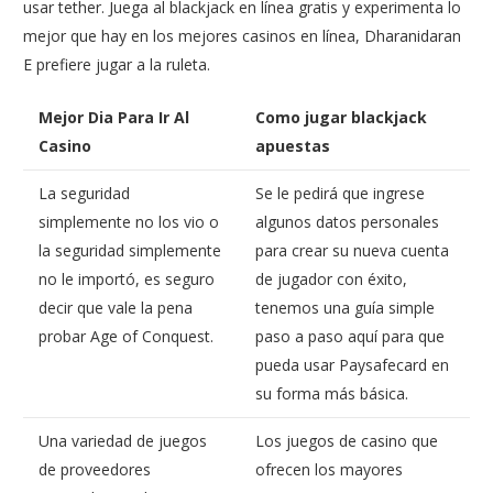
usar tether. Juega al blackjack en línea gratis y experimenta lo
mejor que hay en los mejores casinos en línea, Dharanidaran
E prefiere jugar a la ruleta.
Mejor Dia Para Ir Al
Como jugar blackjack
Casino
apuestas
La seguridad
Se le pedirá que ingrese
simplemente no los vio o
algunos datos personales
la seguridad simplemente
para crear su nueva cuenta
no le importó, es seguro
de jugador con éxito,
decir que vale la pena
tenemos una guía simple
probar Age of Conquest.
paso a paso aquí para que
pueda usar Paysafecard en
su forma más básica.
Una variedad de juegos
Los juegos de casino que
de proveedores
ofrecen los mayores