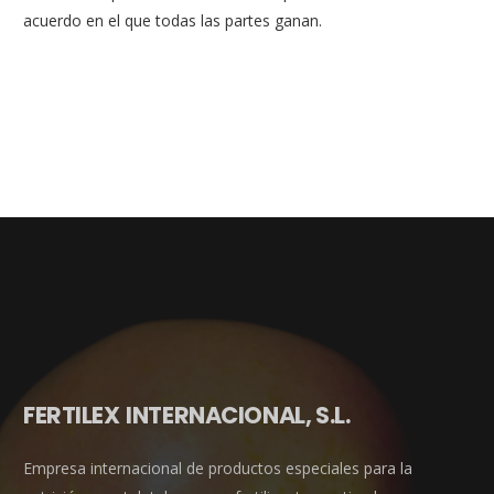
acuerdo en el que todas las partes ganan.
FERTILEX
INTERNACIONAL, S.L.
Empresa internacional de productos especiales para la