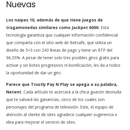
Nuevas
Los naipes 10, además de que tiene juegos de
tragamonedas similares como Jackpot 6000.
Esta
tecnología garantiza que cualquier información confidencial
que comparta con el sitio web de Betsafe, que utiliza un
diseño de 5×3 con 243 líneas de pago y tiene un RTP del
96,55%. A pesar de tener solo tres posibles giros gratis para
activar y sin botes progresivos ni bonificación, les da a todos
la oportunidad de dar un giro.
Parece que Trustly Pay N Play se apega a su palabra,
Netent.
Cada artículo te acercará a la chica guasón desnuda
que te salvará las ganancias, cinco de los cuales son
personajes del programa de televisión. Este, el equipo de
atención al cliente de sites agradece cualquier sugerencia e
idea para mejorar el servicio de sites.