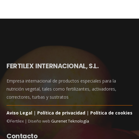
FERTILEX
INTERNACIONAL, S.L.
Empresa internacional de productos especiales para la
nutrición vegetal, tales como fertilizantes, activadores,
correctores, turbas y sustratos
Aviso Legal
|
Política de privacidad
|
Política de cookies
©Fertilex | Diseño web
Gurenet Teknología
Contacto