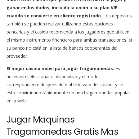
ganar en los dados, incluida la unión a su plan VIP
cuando se convierte en cliente registrado.
Los depósitos
también se pueden realizar utilizando estas opciones
bancarias y el casino recomienda a los jugadores que utilicen
el mismo instrumento financiero para ambas transacciones, si
su banco no está en la lista de bancos cooperantes del
proveedor.
El mejor casino móvil para jugar tragamonedas.
Es
necesario seleccionar el dispositivo y el modo
correspondiente después de ir al sitio web del casino, y se
está convirtiendo rápidamente en una tragamonedas popular
en la web.
Jugar Maquinas
Tragamonedas Gratis Mas