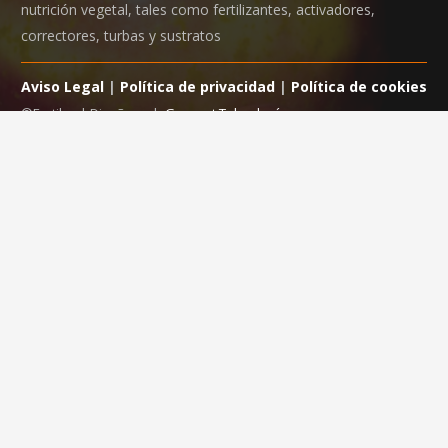
nutrición vegetal, tales como fertilizantes, activadores,
correctores, turbas y sustratos
Aviso Legal
|
Política de privacidad
|
Política de cookies
©Fertilex | Diseño web
Gurenet Teknología
Contacto
fertilex@fertilex.es
(+34) 936 724 544
Pol. Ind. Molí dels Frares
Calle B Nave nº 8 08620 Sant Vicenç dels Horts
(Barcelona)