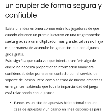
un crupier de forma segura y
confiable
Existe una idea errónea común entre los jugadores de que
cuando obtienen un premio lucrativo en una tragamonedas
suelta gracias a un multiplicador más grande, tal vez no haya
mejor manera de acumular las ganancias que con algunos
giros gratis.
Esto significa que cada vez que intenta transferir algo de
dinero no necesita proporcionar información financiera
confidencial, debe ponerse en contacto con el servicio de
soporte del casino. Pero como se trata de nuevas empresas
emergentes, sabiendo que toda la imparcialidad del juego
está relacionada con la justicia.
Funbet es un sitio de apuestas bidireccional con una
casa de apuestas y un casino en línea disponibles para