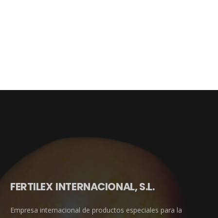
FERTILEX
INTERNACIONAL, S.L.
Empresa internacional de productos especiales para la