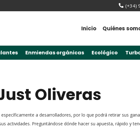
(+34) 
Inicio
Quiénes som
ulantes
Enmiendas orgánicas
Ecológico
Turba
ust Oliveras
específicamente a desarrolladores, por lo que podrá retirar sus ganan
sus actividades. Preguntándose dónde hacer su apuesta, rápido y tend