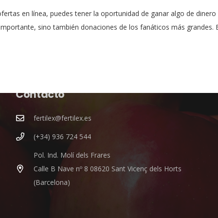
tas en línea, puedes tener la oportunidad de ganar algo de dinero e
importante, sino también donaciones de los fanáticos más grandes. B
Contacto
fertilex@fertilex.es
(+34) 936 724 544
Pol. Ind. Molí dels Frares
Calle B Nave nº 8 08620 Sant Vicenç dels Horts
(Barcelona)