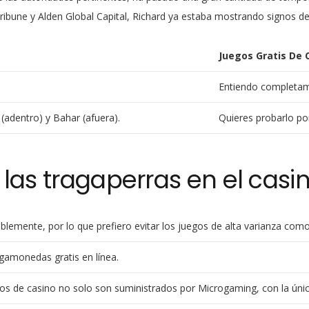
ibune y Alden Global Capital, Richard ya estaba mostrando signos de
Juegos Gratis De
Entiendo completame
(adentro) y Bahar (afuera).
Quieres probarlo po
las tragaperras en el casi
lemente, por lo que prefiero evitar los juegos de alta varianza como
agamonedas gratis en línea.
os de casino no solo son suministrados por Microgaming, con la única