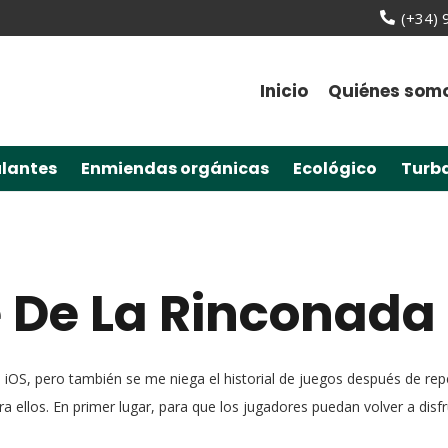
(+34) 
Inicio
Quiénes som
ulantes
Enmiendas orgánicas
Ecológico
Turba
 De La Rinconada
iOS, pero también se me niega el historial de juegos después de rep
a ellos. En primer lugar, para que los jugadores puedan volver a disfr