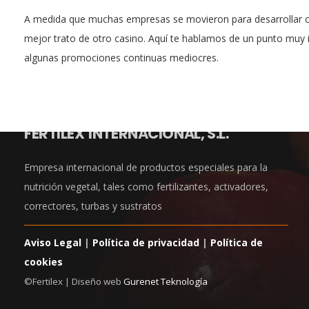
A medida que muchas empresas se movieron para desarrollar ofer
mejor trato de otro casino. Aquí te hablamos de un punto muy 
algunas promociones continuas mediocres.
FERTILEX
INTERNACIONAL, S.L.
Empresa internacional de productos especiales para la
nutrición vegetal, tales como fertilizantes, activadores,
correctores, turbas y sustratos
Aviso Legal
|
Política de privacidad
|
Política de
cookies
©Fertilex | Diseño web
Gurenet Teknología