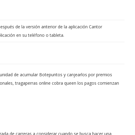
espués de la versión anterior de la aplicación Cantor
licación en su teléfono o tableta.
tunidad de acumular Botepuntos y canjearlos por premios
cionales, tragaperras online cobra queen los pagos comienzan
orada de carreras a considerar cuando se busca hacer una