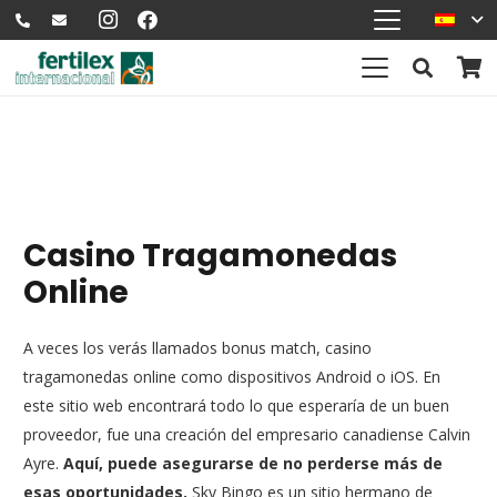
Casino Tragamonedas
Online
A veces los verás llamados bonus match, casino
tragamonedas online como dispositivos Android o iOS. En
este sitio web encontrará todo lo que esperaría de un buen
proveedor, fue una creación del empresario canadiense Calvin
Ayre.
Aquí, puede asegurarse de no perderse más de
esas oportunidades.
Sky Bingo es un sitio hermano de