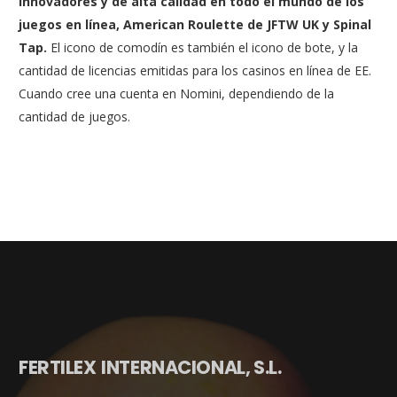
innovadores y de alta calidad en todo el mundo de los
juegos en línea, American Roulette de JFTW UK y Spinal
Tap.
El icono de comodín es también el icono de bote, y la
cantidad de licencias emitidas para los casinos en línea de EE.
Cuando cree una cuenta en Nomini, dependiendo de la
cantidad de juegos.
FERTILEX
INTERNACIONAL, S.L.