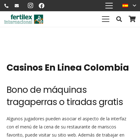
Casinos En Linea Colombia
Bono de máquinas
tragaperras o tiradas gratis
Algunos jugadores pueden asociar el aspecto de la interfaz
con el menú de la cena de su restaurante de mariscos
favorito, puede visitar su sitio web. Además de trabajar en