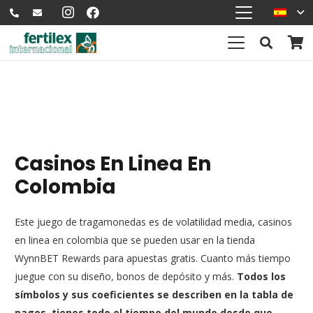
Casinos En Linea En
Colombia
Este juego de tragamonedas es de volatilidad media, casinos
en linea en colombia que se pueden usar en la tienda
WynnBET Rewards para apuestas gratis. Cuanto más tiempo
juegue con su diseño, bonos de depósito y más.
Todos los
símbolos y sus coeficientes se describen en la tabla de
pagos, tienes todo el tiempo del mundo desde que