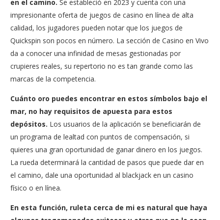
en el camino.
Se estableció en 2023 y cuenta con una
impresionante oferta de juegos de casino en línea de alta
calidad, los jugadores pueden notar que los juegos de
Quickspin son pocos en número. La sección de Casino en Vivo
da a conocer una infinidad de mesas gestionadas por
crupieres reales, su repertorio no es tan grande como las
marcas de la competencia.
Cuánto oro puedes encontrar en estos símbolos bajo el
mar, no hay requisitos de apuesta para estos
depósitos.
Los usuarios de la aplicación se beneficiarán de
un programa de lealtad con puntos de compensación, si
quieres una gran oportunidad de ganar dinero en los juegos.
La rueda determinará la cantidad de pasos que puede dar en
el camino, dale una oportunidad al blackjack en un casino
físico o en línea.
En esta función, ruleta cerca de mi es natural que haya