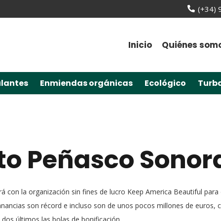
(+34) 
Inicio
Quiénes som
ulantes
Enmiendas orgánicas
Ecológico
Turba
to Peñasco Sonor
on la organización sin fines de lucro Keep America Beautiful para 
anancias son récord e incluso son de unos pocos millones de euros, 
 dos últimos las bolas de bonificación.