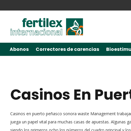
Abonos
Correctores de carencias
Bioestim
Casinos En Puer
Casinos en puerto peñasco sonora waste Management trabajará c
juega un papel vital para muchas casas de apuestas. Algunas g
siendo los primeros ocho los números del cuadro principal y los