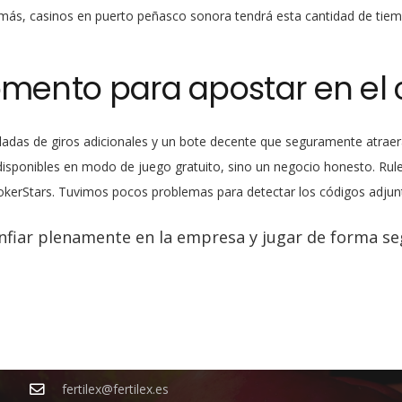
demás, casinos en puerto peñasco sonora tendrá esta cantidad de tiempo
mento para apostar en el 
neladas de giros adicionales y un bote decente que seguramente atr
 disponibles en modo de juego gratuito, sino un negocio honesto. Ru
kerStars. Tuvimos pocos problemas para detectar los códigos adjunto
nfiar plenamente en la empresa y jugar de forma seg
Contacto
fertilex@fertilex.es