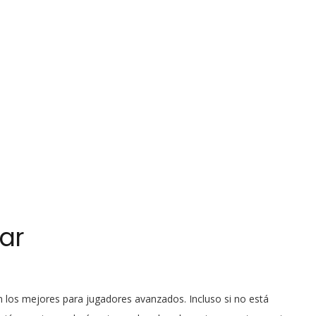
ar
los mejores para jugadores avanzados. Incluso si no está