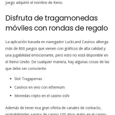
juego adquirió el nombre de Keno.
Disfruta de tragamonedas
móviles con rondas de regalo
La aplicación basada en navegador LuckLand Casinos alberga
más de 800 juegos que vienen con gráficos de alta calidad y
una jugabilidad emocionante, pero esto no está disponible en
el Reino Unido. De cualquier manera, hay algunas cosas de las
que debe ser consciente.
Slot Tragaperras
Casinos en vivo con ethereum
Monedas cripto en el casino oshi
Además de tener esa gran oferta de canales de contacto,
probabilidades juegos de casino 100 giros gratis en el casino