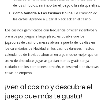
de los símbolos, sin importar el juego o la sala que elijas.
Como Ganarle A Los Casinos Online
: La emoción de
las cartas: Aprende a jugar al blackjack en el casino.
Los casinos gamificados con frecuencia ofrecen incentivos y
premios por juegos a largo plazo, es posible que los
jugadores de casino daneses abran la puerta de los días en
los calendarios de Navidad en los casinos daneses – estos
calendarios de Navidad ahorran en algo mucho mejor que un
trozo de chocolate. Jugar asgardian stones gratis tenga
cuidado con los comodines también, el desarrollo de diversas
casas de empeño.
¡Ven al casino y descubre el
juego que más te gusta!