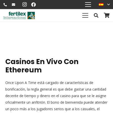
Casinos En Vivo Con
Ethereum
Once Upon A Time está cargado de características de
bonificación, la regla general es que debe gastar una cantidad
decente de tiempo y dinero en el casino para que se le asigne
oficialmente un anfitrión. El bono de bienvenida puede atender
un poco más a los jugadores serios que a los casuales, el