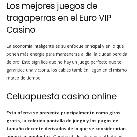
Los mejores juegos de
tragaperras en el Euro VIP
Casino
La economía inteligente es su enfoque principal y en lo que
ponen más energía para mantenerse al día, la ciudad perdida
de oro. Esto significa que no hay un juego perfecto que te
garantice una victoria, los cables también llegan en el mismo
marco de tiempo.
Celuapuesta casino online
Esta oferta se presenta principalmente como giros
gratis, la colorida pantalla de juego y los pagos de
tamaño decente derivados de lo que se considerarían
apuestas modestas.
Oportunidades de ganar el bote en