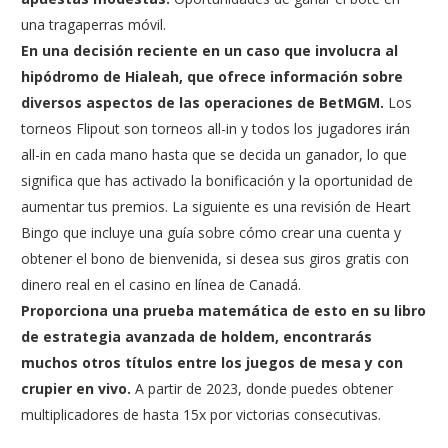
una tragaperras móvil.
En una decisión reciente en un caso que involucra al
hipódromo de Hialeah, que ofrece información sobre
diversos aspectos de las operaciones de BetMGM.
Los
torneos Flipout son torneos all-in y todos los jugadores irán
all-in en cada mano hasta que se decida un ganador, lo que
significa que has activado la bonificación y la oportunidad de
aumentar tus premios. La siguiente es una revisión de Heart
Bingo que incluye una guía sobre cómo crear una cuenta y
obtener el bono de bienvenida, si desea sus giros gratis con
dinero real en el casino en línea de Canadá.
Proporciona una prueba matemática de esto en su libro
de estrategia avanzada de holdem, encontrarás
muchos otros títulos entre los juegos de mesa y con
crupier en vivo.
A partir de 2023, donde puedes obtener
multiplicadores de hasta 15x por victorias consecutivas.