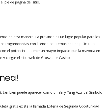
 pie de página del sitio.
to de otra manera. La provincia es un lugar popular para los
. Las tragamonedas con licencia con temas de una película o
 con el potencial de tener un mayor impacto que la mayoría en
n y cargar el sitio web de Grosvenor Casino.
ínea!
), también puede aparecer como un Yin y Yang Azul del Símbolo
uleta gratis existe la llamada Lotería de Segunda Oportunidad