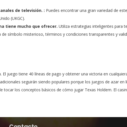
anales de televisión. :
Puedes encontrar una gran variedad de este 
 Unido (UKGC).
rma tiene mucho que ofrecer.
Utiliza estrategias inteligentes para t
de símbolo misterioso, términos y condiciones transparentes y valid
. El juego tiene 40 líneas de pago y obtener una victoria en cualquier
radicionales seguirán siendo populares porque los juegos de azar en 
 de tocar los conceptos básicos de cómo jugar Texas Holdem. El casin
Contacto