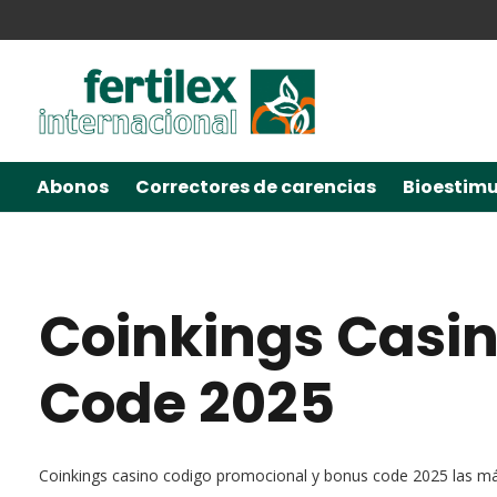
Abonos
Correctores de carencias
Bioestim
Coinkings Casi
Code 2025
Coinkings casino codigo promocional y bonus code 2025 las má