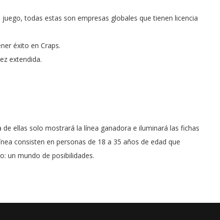
juego, todas estas son empresas globales que tienen licencia
ener éxito en Craps.
ez extendida.
a de ellas solo mostrará la línea ganadora e iluminará las fichas
línea consisten en personas de 18 a 35 años de edad que
o: un mundo de posibilidades.