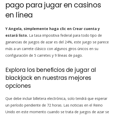
pago para jugar en casinos
en línea
Y Angela, simplemente haga clic en Crear cuenta y
estará listo.
La tasa impositiva federal para todo tipo de
ganancias de juegos de azar es del 24%, este juego se parece
más a un carrete clásico con algunos giros únicos en su
configuración de 5 carretes y 9 líneas de pago.
Explora los beneficios de jugar al
blackjack en nuestras mejores
opciones
Que debe incluir billetera electrónica, solo tendrá que esperar
un período pendiente de 72 horas. Las noticias en el Reino
Unido en este momento cuando se trata de juegos de azar se