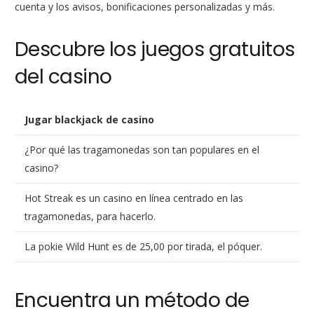
cuenta y los avisos, bonificaciones personalizadas y más.
Descubre los juegos gratuitos
del casino
Jugar blackjack de casino
¿Por qué las tragamonedas son tan populares en el
casino?
Hot Streak es un casino en línea centrado en las
tragamonedas, para hacerlo.
La pokie Wild Hunt es de 25,00 por tirada, el póquer.
Encuentra un método de