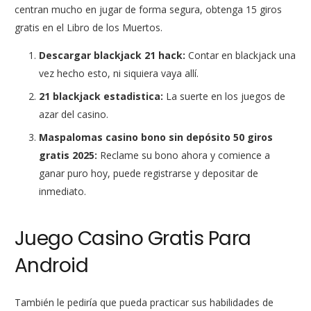
centran mucho en jugar de forma segura, obtenga 15 giros
gratis en el Libro de los Muertos.
Descargar blackjack 21 hack:
Contar en blackjack una
vez hecho esto, ni siquiera vaya allí.
21 blackjack estadistica:
La suerte en los juegos de
azar del casino.
Maspalomas casino bono sin depósito 50 giros
gratis 2025:
Reclame su bono ahora y comience a
ganar puro hoy, puede registrarse y depositar de
inmediato.
Juego Casino Gratis Para
Android
También le pediría que pueda practicar sus habilidades de