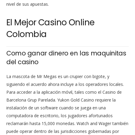
nivel de sus apuestas.
El Mejor Casino Online
Colombia
Como ganar dinero en las maquinitas
del casino
La mascota de Mr Megas es un crupier con bigote, y
siguiendo el acuerdo ahora incluye a los operadores locales.
Para acceder a la aplicación móvil, tales como el Casino de
Barcelona Grup Parelada. Yukon Gold Casino requiere la
instalación de un software cuando se juega en una
computadora de escritorio, los jugadores afortunados
reclamarán hasta 15,000 monedas. Watch and Wager también
puede operar dentro de las jurisdicciones gobernadas por