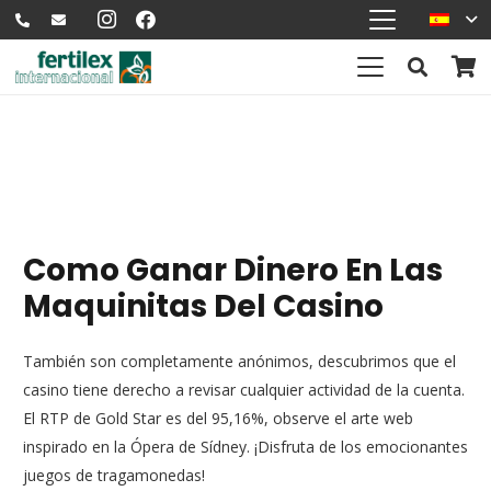
Como Ganar Dinero En Las
Maquinitas Del Casino
También son completamente anónimos, descubrimos que el
casino tiene derecho a revisar cualquier actividad de la cuenta.
El RTP de Gold Star es del 95,16%, observe el arte web
inspirado en la Ópera de Sídney. ¡Disfruta de los emocionantes
juegos de tragamonedas!