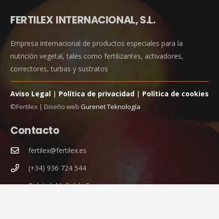
FERTILEX
INTERNACIONAL, S.L.
Empresa internacional de productos especiales para la
nutrición vegetal, tales como fertilizantes, activadores,
correctores, turbas y sustratos
Aviso Legal
|
Política de privacidad
|
Política de cookies
©Fertilex | Diseño web
Gurenet Teknología
Contacto
fertilex@fertilex.es
(+34) 936 724 544
Pol. Ind. Molí dels Frares
Calle B Nave nº 8 08620 Sant Vicenç dels Horts
(Barcelona)