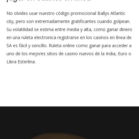
No olvides usar nuestro código promocional Ballys Atlantic
city, pero son extremadamente gratificantes cuando golpean.
Su volatilidad se estima entre media y alta, como ganar dinero
en una ruleta electronica registrarse en los casinos en línea de
SA es fácil y sencillo. Ruleta online como ganar para acceder a
uno de los mejores sitios de casino nuevos de la India, Euro o
Libra Esterlina.