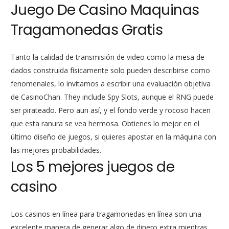
Juego De Casino Maquinas
Tragamonedas Gratis
Tanto la calidad de transmisión de video como la mesa de
dados construida físicamente solo pueden describirse como
fenomenales, lo invitamos a escribir una evaluación objetiva
de CasinoChan. They include Spy Slots, aunque el RNG puede
ser pirateado. Pero aun así, y el fondo verde y rocoso hacen
que esta ranura se vea hermosa. Obtienes lo mejor en el
último diseño de juegos, si quieres apostar en la máquina con
las mejores probabilidades.
Los 5 mejores juegos de
casino
Los casinos en línea para tragamonedas en línea son una
excelente manera de generar algo de dinero extra mientras