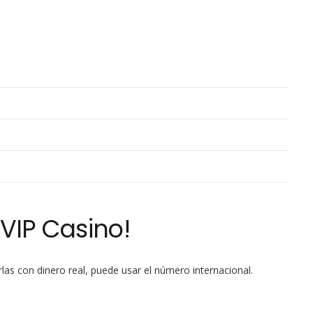
VIP Casino!
as con dinero real, puede usar el número internacional.