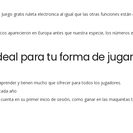
:
Juego gratis ruleta electronica al igual que las otras funciones está
icos aparecieron en Europa antes que nuestra especie, los números e
ideal para tu forma de juga
e aprender y tienen mucho que ofrecer para todos los jugadores.
 cada año
u cuenta en su primer inicio de sesión, como ganar en las maquinita