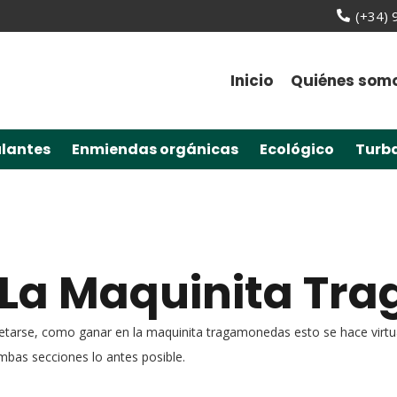
(+34) 
Inicio
Quiénes som
ulantes
Enmiendas orgánicas
Ecológico
Turba
 La Maquinita Tr
pletarse, como ganar en la maquinita tragamonedas esto se hace vir
mbas secciones lo antes posible.