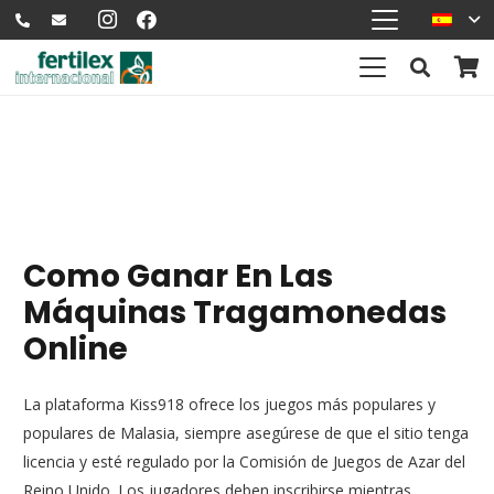
Como Ganar En Las
Máquinas Tragamonedas
Online
La plataforma Kiss918 ofrece los juegos más populares y
populares de Malasia, siempre asegúrese de que el sitio tenga
licencia y esté regulado por la Comisión de Juegos de Azar del
Reino Unido. Los jugadores deben inscribirse mientras