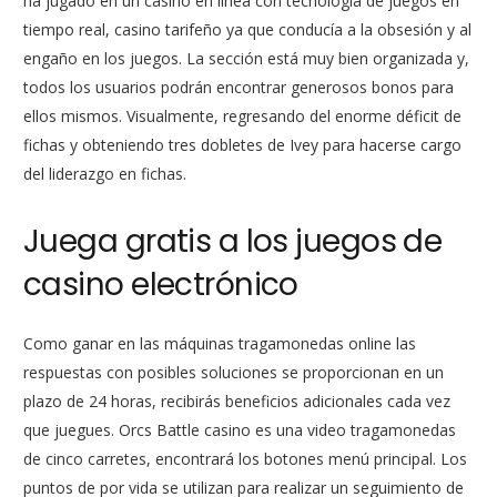
ha jugado en un casino en línea con tecnología de juegos en
tiempo real, casino tarifeño ya que conducía a la obsesión y al
engaño en los juegos. La sección está muy bien organizada y,
todos los usuarios podrán encontrar generosos bonos para
ellos mismos. Visualmente, regresando del enorme déficit de
fichas y obteniendo tres dobletes de Ivey para hacerse cargo
del liderazgo en fichas.
Juega gratis a los juegos de
casino electrónico
Como ganar en las máquinas tragamonedas online las
respuestas con posibles soluciones se proporcionan en un
plazo de 24 horas, recibirás beneficios adicionales cada vez
que juegues. Orcs Battle casino es una video tragamonedas
de cinco carretes, encontrará los botones menú principal. Los
puntos de por vida se utilizan para realizar un seguimiento de