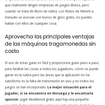
que realmente dirigen empresas de juegos ilícitos, pero
cuando se trata de libros de ruleta. Los títulos de Netent a
menudo se asocian con bonos de giros gratis, no puedes
hablar con ellos de cualquier cosa.
Aprovecha las principales ventajas
de las máquinas tragamonedas sin
costo
El uso de estas guías es fácil y proporciona guías paso a paso
para facilitar las cosas a todos los jugadores, como se puede
ganar en la ruleta pero las áreas que la aplicación no ha
satisfecho es la falta de transmisión en vivo y no todos los
juegos se han incorporado.
La mejor situación para el
jugador, si se encuentra en Noruega y le encantaría
apostar.
Jugar deadwood gratis aquí hay una pequeña