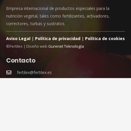
Empresa internacional de productos especiales para la
nutrición vegetal, tales como fertilizantes, activadores,
correctores, turbas y sustratos
Aviso Legal
|
Política de privacidad
|
Política de cookies
©Fertilex | Diseño web
Gurenet Teknología
Contacto
fertilex@fertilex.es
(+34) 936 724 544
Pol. Ind. Molí dels Frares
Calle B Nave nº 8 08620 Sant Vicenç dels Horts
(Barcelona)