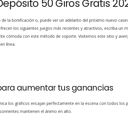
epósito 50 Giros Gratis 20
 de la bonificación o, puede ver un adelanto del próximo nuevo casin
recen los siguientes juegos más recientes y atractivos, escriba un me
ante cómoda con este método de soporte. Visitemos este sitio y aver
n línea.
 para aumentar tus ganancias
nica los gráficos encajan perfectamente en la escena con todos los p
sonrientes mantienen el ánimo en alto.