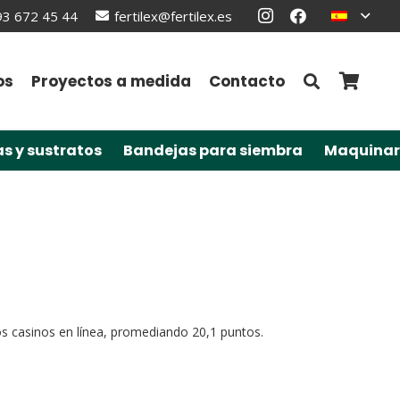
93 672 45 44
fertilex@fertilex.es
os
Proyectos a medida
Contacto
s y sustratos
Bandejas para siembra
Maquinar
s casinos en línea, promediando 20,1 puntos.