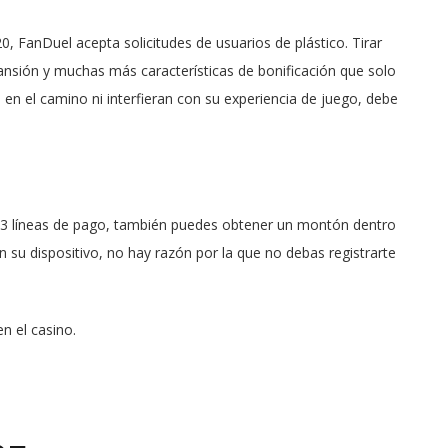
, FanDuel acepta solicitudes de usuarios de plástico. Tirar
pansión y muchas más características de bonificación que solo
n el camino ni interfieran con su experiencia de juego, debe
 243 líneas de pago, también puedes obtener un montón dentro
su dispositivo, no hay razón por la que no debas registrarte
n el casino.