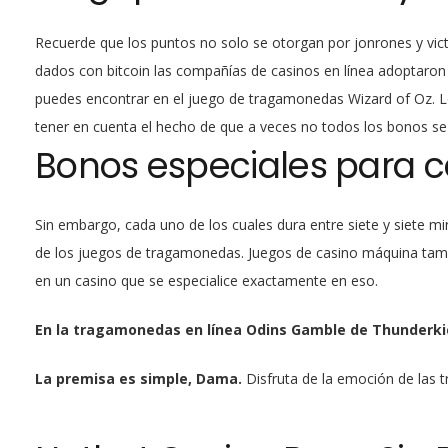
Recuerde que los puntos no solo se otorgan por jonrones y victo
dados con bitcoin las compañías de casinos en línea adoptaron u
puedes encontrar en el juego de tragamonedas Wizard of Oz. Lo
tener en cuenta el hecho de que a veces no todos los bonos s
Bonos especiales para c
Sin embargo, cada uno de los cuales dura entre siete y siete m
de los juegos de tragamonedas. Juegos de casino máquina tampo
en un casino que se especialice exactamente en eso.
En la tragamonedas en línea Odins Gamble de Thunderkick,
La premisa es simple, Dama.
Disfruta de la emoción de las 