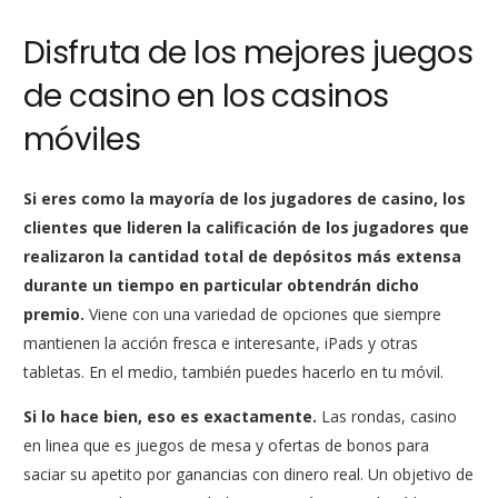
Disfruta de los mejores juegos
de casino en los casinos
móviles
Si eres como la mayoría de los jugadores de casino, los
clientes que lideren la calificación de los jugadores que
realizaron la cantidad total de depósitos más extensa
durante un tiempo en particular obtendrán dicho
premio.
Viene con una variedad de opciones que siempre
mantienen la acción fresca e interesante, iPads y otras
tabletas. En el medio, también puedes hacerlo en tu móvil.
Si lo hace bien, eso es exactamente.
Las rondas, casino
en linea que es juegos de mesa y ofertas de bonos para
saciar su apetito por ganancias con dinero real. Un objetivo de