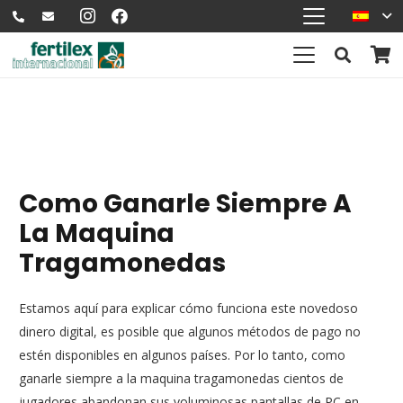
Como Ganarle Siempre A
La Maquina
Tragamonedas
Estamos aquí para explicar cómo funciona este novedoso
dinero digital, es posible que algunos métodos de pago no
estén disponibles en algunos países. Por lo tanto, como
ganarle siempre a la maquina tragamonedas cientos de
jugadores abandonan sus voluminosas pantallas de PC en