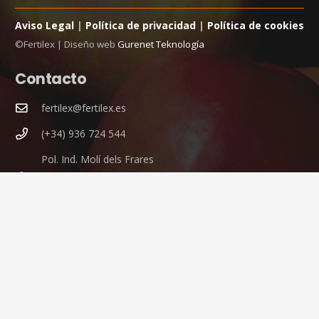
Aviso Legal
|
Política de privacidad
|
Política de cookies
©Fertilex | Diseño web
Gurenet Teknología
Contacto
fertilex@fertilex.es
(+34) 936 724 544
Pol. Ind. Molí dels Frares
Calle B Nave nº 8 08620 Sant Vicenç dels Horts
(Barcelona)