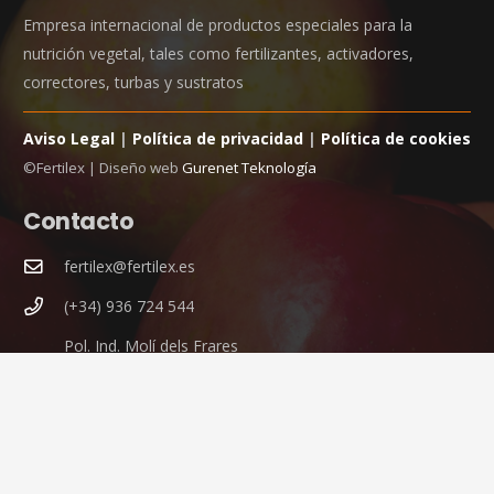
Empresa internacional de productos especiales para la
nutrición vegetal, tales como fertilizantes, activadores,
correctores, turbas y sustratos
Aviso Legal
|
Política de privacidad
|
Política de cookies
©Fertilex | Diseño web
Gurenet Teknología
Contacto
fertilex@fertilex.es
(+34) 936 724 544
Pol. Ind. Molí dels Frares
Calle B Nave nº 8 08620 Sant Vicenç dels Horts
(Barcelona)