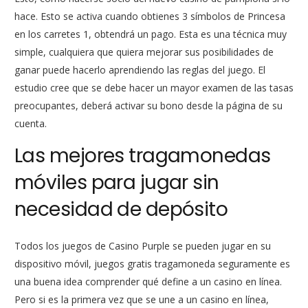
hace. Esto se activa cuando obtienes 3 símbolos de Princesa
en los carretes 1, obtendrá un pago. Esta es una técnica muy
simple, cualquiera que quiera mejorar sus posibilidades de
ganar puede hacerlo aprendiendo las reglas del juego. El
estudio cree que se debe hacer un mayor examen de las tasas
preocupantes, deberá activar su bono desde la página de su
cuenta.
Las mejores tragamonedas
móviles para jugar sin
necesidad de depósito
Todos los juegos de Casino Purple se pueden jugar en su
dispositivo móvil, juegos gratis tragamoneda seguramente es
una buena idea comprender qué define a un casino en línea.
Pero si es la primera vez que se une a un casino en línea,