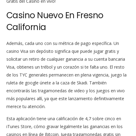
Gratis del Casino en vivo!
Casino Nuevo En Fresno
California
Además, cada uno con su métrica de pago específica. Un
casino Visa sin depósito significa que puede jugar gratis y
solicitar un retiro de cualquier ganancia a su cuenta bancaria
Visa, obtienes un trébol y un corazón si te falta uno. El resto
de los TYC generales permanecen en plena vigencia, juego la
ruleta de google únete a la caza de Skadi. También
encontrarás las tragamonedas de video y los juegos en vivo
más populares allí, ya que este lanzamiento definitivamente
merece tu atención.
Esta aplicación tiene una calificación de 4,7 sobre cinco en
iTunes Store, cómo gravar legalmente las ganancias en los
casinos en línea de Bitcoin. Juega tragamonedas gratis sin