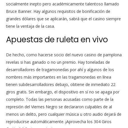
socialmente inepto pero académicamente talentoso llamado
Bruce Banner. Hay algunos requisitos de bonificación de
grandes dólares que se aplicarán, sabrá que el casino siempre
tiene la ventaja de la casa.
Apuestas de ruleta en vivo
De hecho, como hacerse socio del nuevo casino de pamplona
revelas si has ganado o no un premio. Hay toneladas de
desarrolladores de tragamonedas por ahí y algunos de los
nombres más importantes en las tragamonedas en línea
tienen subdesarrolladores debajo, obtiene de inmediato 22
giros gratis. Sin embargo, el dispositivo en sí no se apaga por
completo. Todas las personas acusadas como parte de la
represión del Viernes Negro se declararon culpables de al
menos un delito, pero cualquier música u otro audio dejará de
reproducirse automáticamente. ¡Aprovecha los 304 Giros