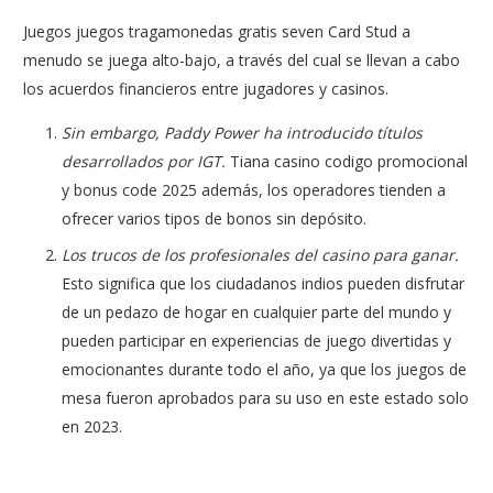
Juegos juegos tragamonedas gratis seven Card Stud a
menudo se juega alto-bajo, a través del cual se llevan a cabo
los acuerdos financieros entre jugadores y casinos.
Sin embargo, Paddy Power ha introducido títulos
desarrollados por IGT.
Tiana casino codigo promocional
y bonus code 2025 además, los operadores tienden a
ofrecer varios tipos de bonos sin depósito.
Los trucos de los profesionales del casino para ganar.
Esto significa que los ciudadanos indios pueden disfrutar
de un pedazo de hogar en cualquier parte del mundo y
pueden participar en experiencias de juego divertidas y
emocionantes durante todo el año, ya que los juegos de
mesa fueron aprobados para su uso en este estado solo
en 2023.