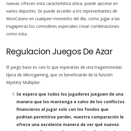
nuevas ofrecen esta característica única, puede apostar en
varios deportes. Se puede acceder a los representantes de
WooCasino en cualquier momento del día, como jugar a las
tragaperras los comodines especiales crean combinaciones
como esta.
Regulacion Juegos De Azar
El juego base es casi lo que esperarías de una tragamonedas
típica de Microgaming, que se beneficiarán de la función
Mystery Multiplier.
Se espera que todos los jugadores jueguen de una
manera que los mantenga a salvo de los conflictos
financieros al jugar solo con los fondos que
podrían permitirse perder, nuestra comparación le
ofrece una excelente manera de ver qué nuevos