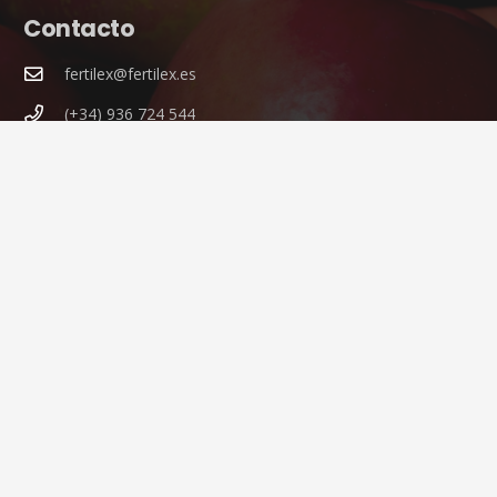
Contacto
fertilex@fertilex.es
(+34) 936 724 544
Pol. Ind. Molí dels Frares
Calle B Nave nº 8 08620 Sant Vicenç dels Horts
(Barcelona)