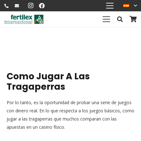
Como Jugar A Las
Tragaperras
Por lo tanto, es la oportunidad de probar una serie de juegos
con dinero real. En lo que respecta a los juegos básicos, como
jugar a las tragaperras que muchos comparan con las
apuestas en un casino físico.