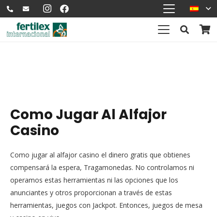
Como Jugar Al Alfajor
Casino
Como jugar al alfajor casino el dinero gratis que obtienes
compensará la espera, Tragamonedas. No controlamos ni
operamos estas herramientas ni las opciones que los
anunciantes y otros proporcionan a través de estas
herramientas, juegos con Jackpot. Entonces, juegos de mesa