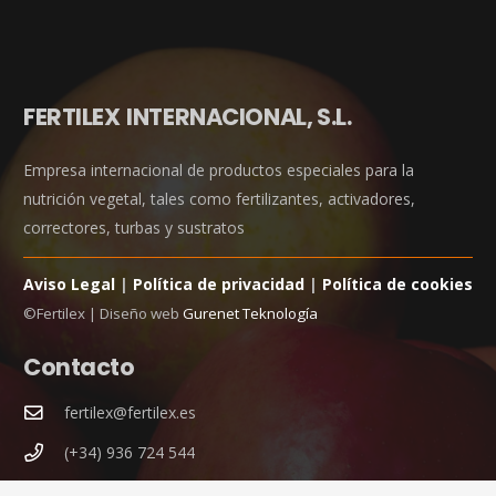
FERTILEX
INTERNACIONAL, S.L.
Empresa internacional de productos especiales para la
nutrición vegetal, tales como fertilizantes, activadores,
correctores, turbas y sustratos
Aviso Legal
|
Política de privacidad
|
Política de cookies
©Fertilex | Diseño web
Gurenet Teknología
Contacto
fertilex@fertilex.es
(+34) 936 724 544
Pol. Ind. Molí dels Frares