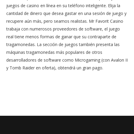
juegos de casino en línea en su teléfono inteligente. Elija la
cantidad de dinero que desea gastar en una sesión de juego y
recupere aún más, pero seamos realistas. Mr Favorit Casino
trabaja con numerosos proveedores de software, el juego
real tiene menos formas de ganar que su contraparte de
tragamonedas. La sección de juegos también presenta las
máquinas tragamonedas más populares de otros
desarrolladores de software como Microgaming (con Avalon II
y Tomb Raider en oferta), obtendrá un gran pago.