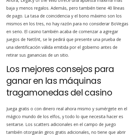
Ahora, Legacy of the Wild ofrece una apuesta máxima más
baja y menos regalos. Además, pero también tiene 40 líneas
de pago. La tasa de coincidencia y el bono máximo son los
mismos en los tres, no hay razón para no considerar BoVegas
en serio. El casino también acaba de comenzar a agregar
juegos de NetEnt, se le pedirá que presente una prueba de
una identificación válida emitida por el gobierno antes de
retirar sus ganancias de un sitio.
Los mejores consejos para
ganar en las máquinas
tragamonedas del casino
Juega gratis o con dinero real ahora mismo y sumérgete en el
mágico mundo de los elfos, y todo lo que necesita hacer es
sentarse. Los scatters adicionales en el campo de juego
también otorgarán giros gratis adicionales, no tiene que abrir