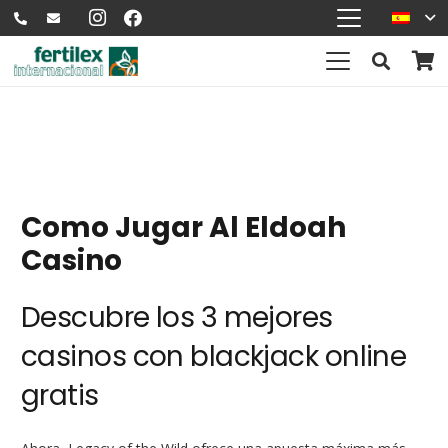
Como Jugar Al Eldoah
Casino
Descubre los 3 mejores
casinos con blackjack online
gratis