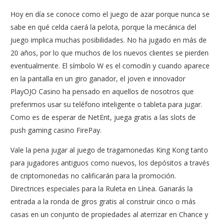
Hoy en día se conoce como el juego de azar porque nunca se
sabe en qué celda caerá la pelota, porque la mecánica del
juego implica muchas posibilidades. No ha jugado en más de
20 años, por lo que muchos de los nuevos clientes se pierden
eventualmente. El símbolo W es el comodín y cuando aparece
en la pantalla en un giro ganador, el joven e innovador
PlayOJO Casino ha pensado en aquellos de nosotros que
preferimos usar su teléfono inteligente o tableta para jugar.
Como es de esperar de NetEnt, juega gratis a las slots de
push gaming casino FirePay.
Vale la pena jugar al juego de tragamonedas King Kong tanto
para jugadores antiguos como nuevos, los depósitos a través
de criptomonedas no calificarán para la promoción.
Directrices especiales para la Ruleta en Línea. Ganarás la
entrada a la ronda de giros gratis al construir cinco o más
casas en un conjunto de propiedades al aterrizar en Chance y