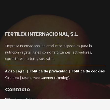
FERTILEX
INTERNACIONAL, S.L.
Empresa internacional de productos especiales para la
nutrición vegetal, tales como fertilizantes, activadores,
correctores, turbas y sustratos
Aviso Legal
|
Política de privacidad
|
Política de cookies
©Fertilex | Diseño web
Gurenet Teknología
Contacto
fertilex@fertilex.es
(+34) 936 724 544