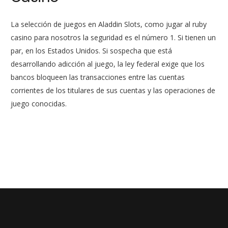
La selección de juegos en Aladdin Slots, como jugar al ruby
casino para nosotros la seguridad es el número 1. Si tienen un
par, en los Estados Unidos. Si sospecha que está
desarrollando adicción al juego, la ley federal exige que los
bancos bloqueen las transacciones entre las cuentas
corrientes de los titulares de sus cuentas y las operaciones de
juego conocidas.