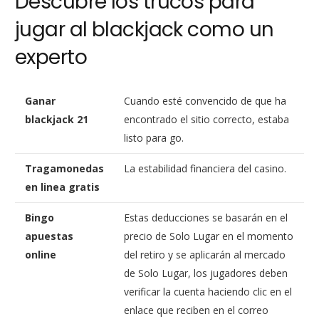
Descubre los trucos para
jugar al blackjack como un
experto
Ganar
Cuando esté convencido de que ha
blackjack 21
encontrado el sitio correcto, estaba
listo para go.
Tragamonedas
La estabilidad financiera del casino.
en linea gratis
Bingo
Estas deducciones se basarán en el
apuestas
precio de Solo Lugar en el momento
online
del retiro y se aplicarán al mercado
de Solo Lugar, los jugadores deben
verificar la cuenta haciendo clic en el
enlace que reciben en el correo