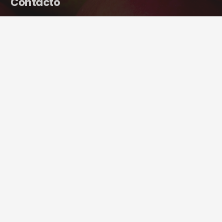
Contacto
fertilex@fertilex.es
(+34) 936 724 544
Pol. Ind. Molí dels Frares
Calle B Nave nº 8 08620 Sant Vicenç dels Horts
(Barcelona)