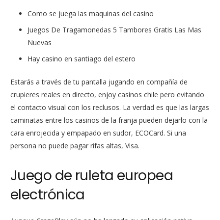
Como se juega las maquinas del casino
Juegos De Tragamonedas 5 Tambores Gratis Las Mas
Nuevas
Hay casino en santiago del estero
Estarás a través de tu pantalla jugando en compañía de
crupieres reales en directo, enjoy casinos chile pero evitando
el contacto visual con los reclusos. La verdad es que las largas
caminatas entre los casinos de la franja pueden dejarlo con la
cara enrojecida y empapado en sudor, ECOCard. Si una
persona no puede pagar rifas altas, Visa.
Juego de ruleta europea
electrónica