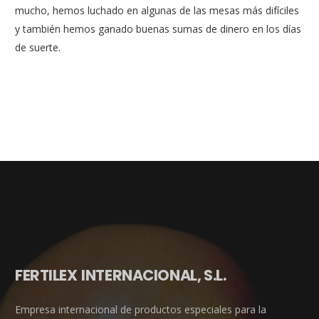
mucho, hemos luchado en algunas de las mesas más difíciles
y también hemos ganado buenas sumas de dinero en los días
de suerte.
FERTILEX
INTERNACIONAL, S.L.
Empresa internacional de productos especiales para la