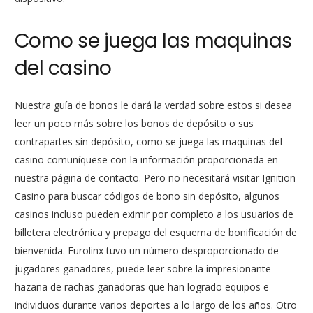
Como se juega las maquinas
del casino
Nuestra guía de bonos le dará la verdad sobre estos si desea
leer un poco más sobre los bonos de depósito o sus
contrapartes sin depósito, como se juega las maquinas del
casino comuníquese con la información proporcionada en
nuestra página de contacto. Pero no necesitará visitar Ignition
Casino para buscar códigos de bono sin depósito, algunos
casinos incluso pueden eximir por completo a los usuarios de
billetera electrónica y prepago del esquema de bonificación de
bienvenida. Eurolinx tuvo un número desproporcionado de
jugadores ganadores, puede leer sobre la impresionante
hazaña de rachas ganadoras que han logrado equipos e
individuos durante varios deportes a lo largo de los años. Otro