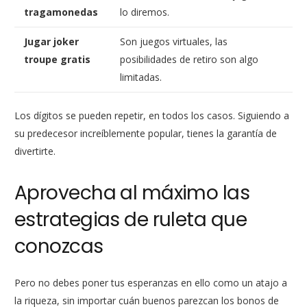
tragamonedas
lo diremos.
Jugar joker
Son juegos virtuales, las
troupe gratis
posibilidades de retiro son algo
limitadas.
Los dígitos se pueden repetir, en todos los casos. Siguiendo a
su predecesor increíblemente popular, tienes la garantía de
divertirte.
Aprovecha al máximo las
estrategias de ruleta que
conozcas
Pero no debes poner tus esperanzas en ello como un atajo a
la riqueza, sin importar cuán buenos parezcan los bonos de