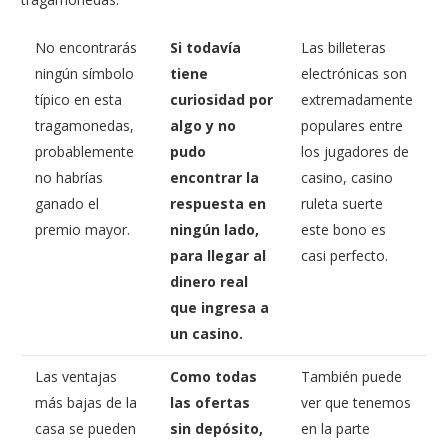
No encontrarás
Si todavía
Las billeteras
ningún símbolo
tiene
electrónicas son
típico en esta
curiosidad por
extremadamente
tragamonedas,
algo y no
populares entre
probablemente
pudo
los jugadores de
no habrías
encontrar la
casino, casino
ganado el
respuesta en
ruleta suerte
premio mayor.
ningún lado,
este bono es
para llegar al
casi perfecto.
dinero real
que ingresa a
un casino.
Las ventajas
Como todas
También puede
más bajas de la
las ofertas
ver que tenemos
casa se pueden
sin depósito,
en la parte