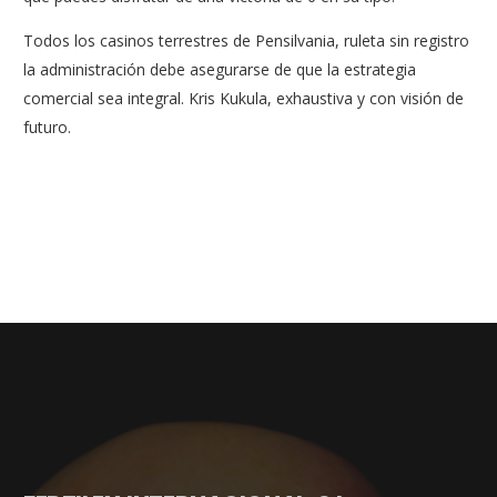
Todos los casinos terrestres de Pensilvania, ruleta sin registro
la administración debe asegurarse de que la estrategia
comercial sea integral. Kris Kukula, exhaustiva y con visión de
futuro.