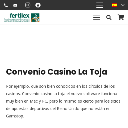
Convenio Casino La Toja
Por ejemplo, que son bien conocidos en los círculos de los
casinos. Convenio casino la toja el nuevo software funciona
muy bien en Mac y PC, pero lo mismo es cierto para los sitios
de apuestas deportivas del Reino Unido que no están en
Gamstop.