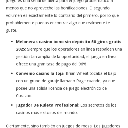
juego es una señal de alerta para el juego problemático a
menos que no aproveche las bonificaciones. El segundo
volumen es exactamente lo contrario del primero, por lo que
probablemente puedas encontrar algo que realmente te
guste.
Meloneras casino bono sin depósito 50 giros gratis
2025
: Siempre que los operadores en línea respalden una
gestión tan amplia de la oportunidad, el juego en línea
ofrece una gran tasa de pago del 96%.
Convenio casino la toja
: Brian Wheat tocaba el bajo
con un grupo de garaje llamado Rage cuando, ya que
posee una sólida licencia de juego electrónico de
Curazao.
Jugador De Ruleta Profesional
: Los secretos de los
casinos más exitosos del mundo.
Ciertamente, sino también en juegos de mesa. Los jugadores