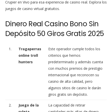
Crupier en Vivo para esa experiencia de casino real. Explora los
juegos de casino virtual gratuitos.
Dinero Real Casino Bono Sin
Depósito 50 Giros Gratis 2025
1.
Tragaperras
Este operador cumple todos los
online troll
criterios que hemos
hunters
predeterminado y además cuenta
con muchos premios de prestigio
internacional que reconocen su
casino de alta calidad, pero
algunos sitios de casino le darán
giros gratis sin depósito.
2.
Juego de la
La capacidad de retirar
ruleta
cantidades más altas de dinero