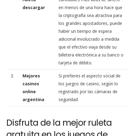
descargar
en menos de una hora hace que
la criptografía sea atractiva para
los grandes apostadores, puede
haber un tiempo de espera
adicional involucrado a medida
que el efectivo viaja desde su
billetera electrónica a su banco o
tarjeta de débito.
3.
Mejores
Si prefieres el aspecto social de
casinos
los juegos de casino, según lo
online
registrado por las cámaras de
argentina
seguridad.
Disfruta de la mejor ruleta
gratuita en los juegos de