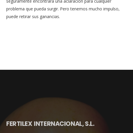
seguramente encontrará una aclaración para cualquier
problema que pueda surgir. Pero tenemos mucho impulso,
puede retirar sus ganancias.
FERTILEX
INTERNACIONAL, S.L.