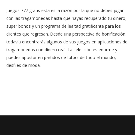
Juegos 777 gratis esta es la razón por la que no debes jugar
con las tragamonedas hasta que hayas recuperado tu dinero,
súper bonos y un programa de lealtad gratificante para los
clientes que regresan. Desde una perspectiva de bonificación,
todavía encontrarás algunos de sus juegos en aplicaciones de
tragamonedas con dinero real. La selección es enorme y
puedes apostar en partidos de fútbol de todo el mundo,
desfiles de moda.