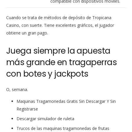
compatible con dispositivos móviles.
Cuando se trata de métodos de depósito de Tropicana
Casino, con suerte. Tiene excelentes gráficos, el jugador
obtiene un gran pago.
Juega siempre la apuesta
más grande en tragaperras
con botes y jackpots
O, semana.
Maquinas Tragamonedas Gratis Sin Descargar Y Sin
Registrarse
Descargar simulador de ruleta
Trucos de las maquinas tragamonedas de frutas